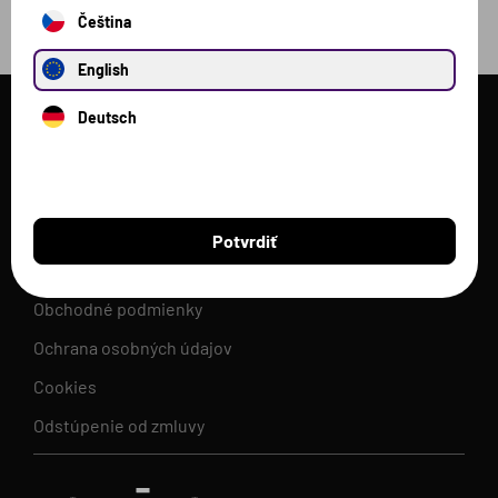
Čeština
English
Voxberg
Deutsch
Proteíny
Ostatné produkty
Potvrdiť
Pomoc
Obchodné podmienky
Ochrana osobných údajov
Cookies
Odstúpenie od zmluvy