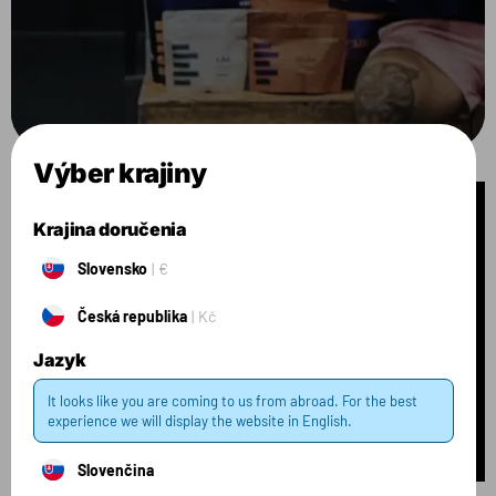
Výber krajiny
Krajina doručenia
Slovensko
€
Česká republika
Kč
Jazyk
It looks like you are coming to us from abroad. For the best
experience we will display the website in English.
Slovenčina