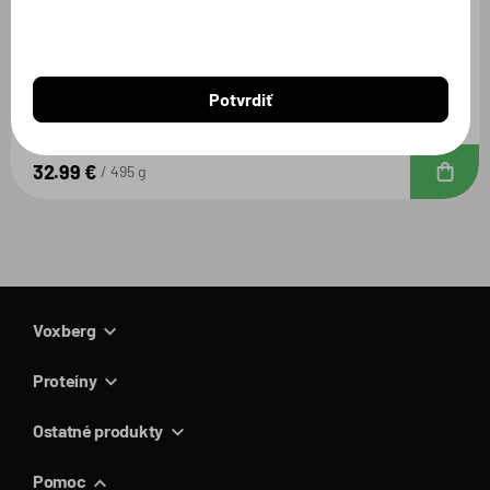
EAA
Potvrdiť
Broskyňový ľadový čaj / 495g
32.99 €
D
495 g
Voxberg
Proteíny
Ostatné produkty
Pomoc