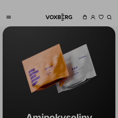
Zoradenie
Cena
Akcia
Dostupné
Variant
1
Aminokyseliny