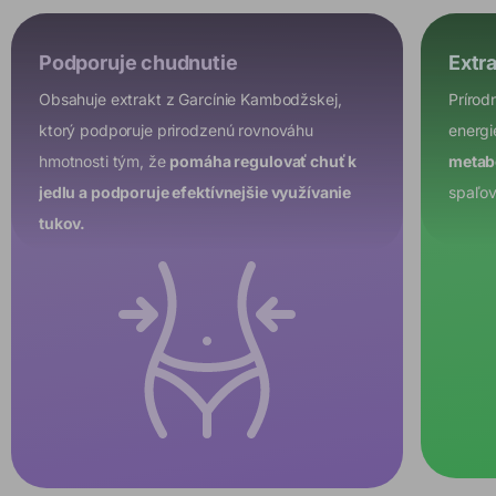
Podporuje chudnutie
Extr
Obsahuje extrakt z Garcínie Kambodžskej,
Prírod
ktorý podporuje prirodzenú rovnováhu
energi
hmotnosti tým, že
pomáha regulovať chuť k
metabo
jedlu a podporuje efektívnejšie využívanie
spaľov
tukov.