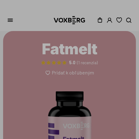
Fatmelt
5.0
1 recenzia
Pridať k obľúbeným