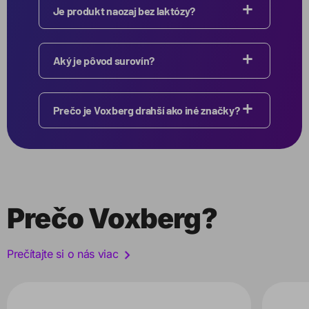
Je produkt naozaj bez laktózy?
Aký je pôvod surovín?
Prečo je Voxberg drahší ako iné značky?
Prečo Voxberg?
Prečítajte si o nás viac