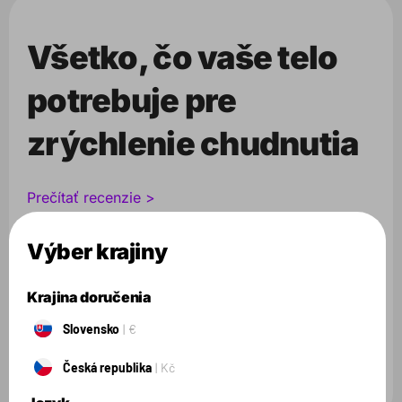
Všetko, čo vaše telo
potrebuje pre
zrýchlenie chudnutia
Prečítať recenzie >
Často kladené otázky >
Výber krajiny
Komplexný spaľovač tukov Fatmelt ponúka jedinečnú
kombináciu minerálnych látok, rastlinných extraktov a
Krajina doručenia
vitamínov,
ktoré dopĺňajú a podporujú tvoje telo v procese
Slovensko
€
spaľovania tukov.
Česká republika
Kč