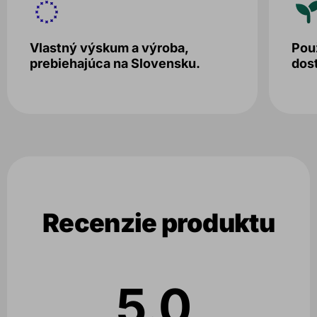
Vlastný výskum a výroba,
Použ
prebiehajúca na Slovensku.
dos
Recenzie produktu
5.0