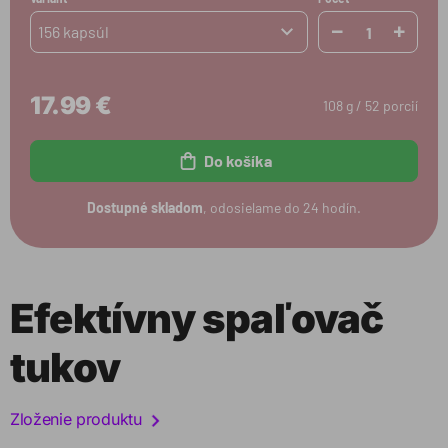
156 kapsúl
17.99 €
108 g / 52 porcií
Do košíka
Dostupné skladom
, odosielame do 24 hodín.
Efektívny spaľovač
tukov
Zloženie produktu