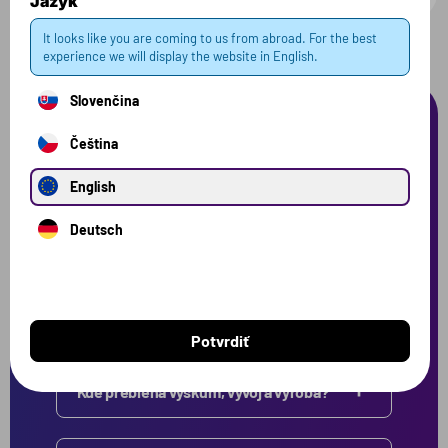
Jazyk
It looks like you are coming to us from abroad. For the best
experience we will display the website in English.
Slovenčina
Často kladené
Čeština
English
otázky
Deutsch
Tu nájdete odpovede na otázky, ktoré sa nás pýtate
najčastejšie. Ak tu nenájdete odpoveď, ktorú
hľadáte, neváhajte nás kontaktovať.
Produkt
Potvrdiť
Kde prebieha výskum, vývoj a výroba?