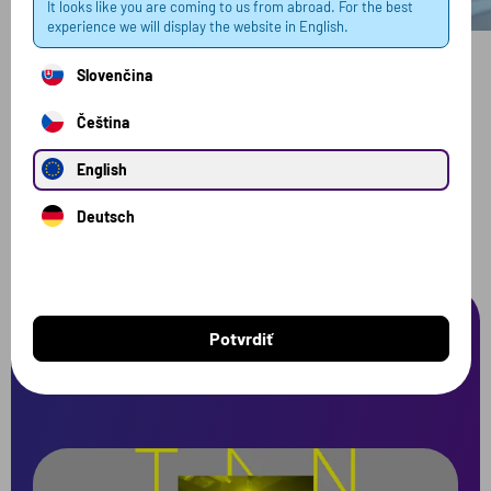
It looks like you are coming to us from abroad. For the best
experience we will display the website in English.
Slovenčina
Čeština
Vaše recenzie
English
Pridať Google recenziu
Deutsch
Potvrdiť
Blog