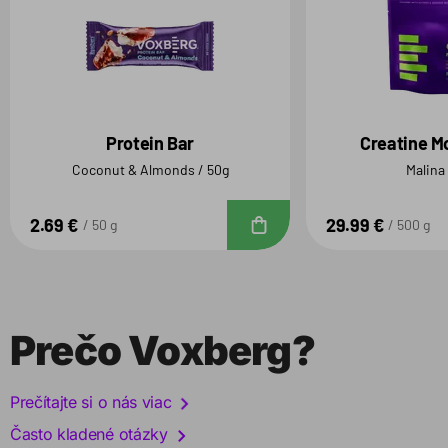
Protein Bar
Creatine M
Coconut & Almonds / 50g
Malina
2.69 €
29.99 €
Do košíka
50 g
500 g
Prečo Voxberg?
Prečítajte si o nás viac
Často kladené otázky