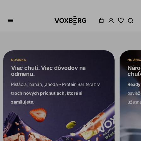
Hlavná
stránka
NOVINKA
NOVINK
Viac chutí. Viac dôvodov na
Náro
odmenu.
chuť
Pistácia, banán, jahoda - Protein Bar teraz
v
Ready 
troch nových príchutiach, ktoré si
osviež
zamilujete.
úžasne