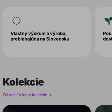
Vlastný výskum a výroba,
Použ
prebiehajúca na Slovensku.
dos
Kolekcie
Zobraziť všetky kolekcie