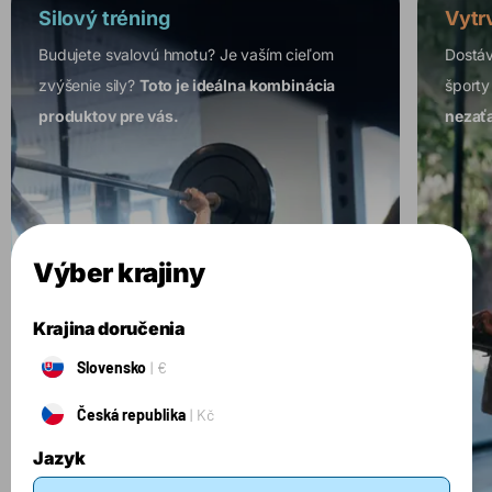
Silový tréning
Vytr
Budujete svalovú hmotu? Je vaším cieľom
Dostáv
zvýšenie sily?
Toto je ideálna kombinácia
športy
produktov pre vás.
nezaťa
Výber krajiny
Krajina doručenia
Slovensko
€
Česká republika
Kč
Jazyk