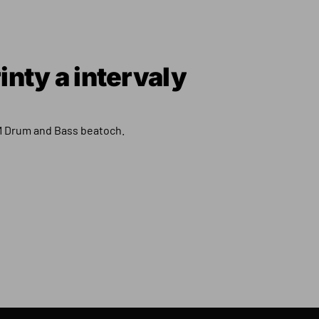
inty a intervaly
PM Drum and Bass beatoch.