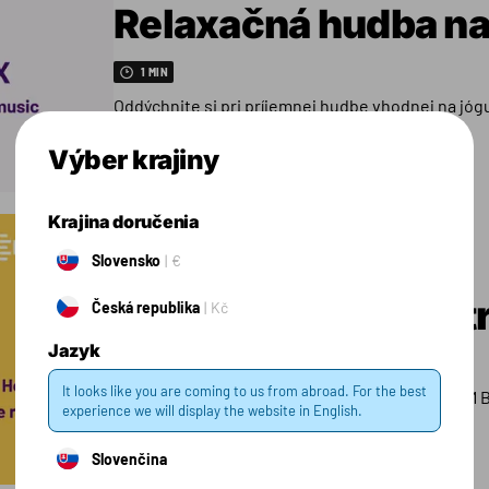
Relaxačná hudba na
1 MIN
Oddýchnite si pri príjemnej hudbe vhodnej na jógu
Výber krajiny
Krajina doručenia
Slovensko
€
Bass House pre vyt
Česká republika
Kč
Jazyk
1 MIN
It looks like you are coming to us from abroad. For the best
Pomôžte si udržať tempo s pravidelným 130 BPM
experience we will display the website in English.
Slovenčina