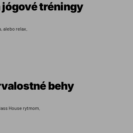
 jógové tréningy
, alebo relax.
rvalostné behy
 Bass House rytmom.