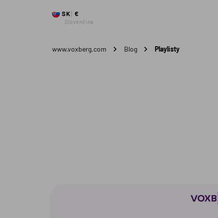
SK
€
Slovenčina
www.voxberg.com
Blog
Playlisty