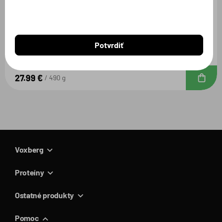
BCAA
Potvrdiť
Citrónový ľadový čaj / 490g
27.99 €
D
490 g
Voxberg
Proteíny
Ostatné produkty
Pomoc