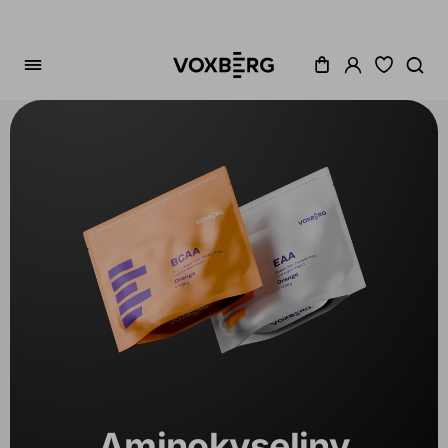
Zoradenie
Cena
Akcia
Dostupné
Variant
1
Aminokyseliny