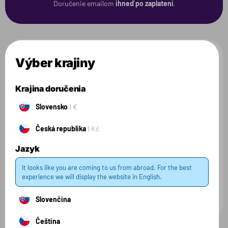
Doručenie emailom
ihneď po zaplatení
.
Výber krajiny
Ideálny darček pre
Krajina doručenia
športovca
Slovensko
€
Česká republika
Kč
Poukazy sú k dispozícii v hodnotách 20€, 50€ a 100€.
Umožňujú obdarovanému vybrať si produkty podľa
Jazyk
vlastného výberu. Môžu si vybrať proteínové nápoje,
It looks like you are coming to us from abroad. For the best
aminokyseliny, gainer, kreatín a iné produkty, ktoré im
experience we will display the website in English.
pomôžu dosiahnuť svoje ciele v oblasti športu a zdravia.
Slovenčina
Čeština