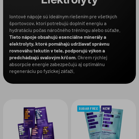
Balenie
1
Iontové nápoje sú ideálnym riešením pre všetkých
športovcov, ktorí potrebujú doplniť energiu a
Produkt
hydratáciu počas náročného tréningu alebo súťaže.
Tieto nápoje obsahujú esenciálne minerály a
elektrolyty, ktoré pomáhajú udržiavať správnu
Zvolené filtre:
rovnováhu tekutín v tele, podporujú výkon a
predchádzajú svalovým kŕčom.
Okrem rýchlej
VARIANT:
CITRÓN
BALENIE:
18X10G
absorpcie energie zabezpečujú aj optimálnu
regeneráciu po fyzickej záťaži.
SUGAR FREE
NEW