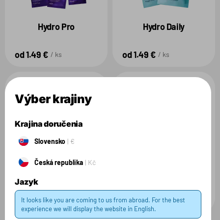
Hydro Pro
Hydro Daily
od 1.49 €
od 1.49 €
ks
ks
NEW
SUGAR FREE
NEW
Výber krajiny
Krajina doručenia
Slovensko
€
Hydro Pro Ready-to-
Hydro Daily Ready-to-
Česká republika
Kč
drink
drink
Jazyk
od 2.49 €
od 2.49 €
It looks like you are coming to us from abroad. For the best
ks
ks
experience we will display the website in English.