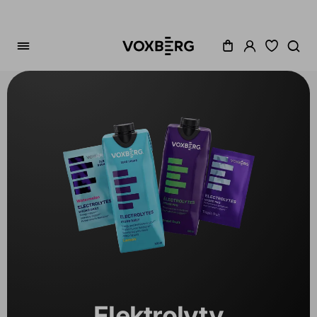
Zoradenie
Cena
Akcia
Dostupné
Variant
1
Elektrolyty