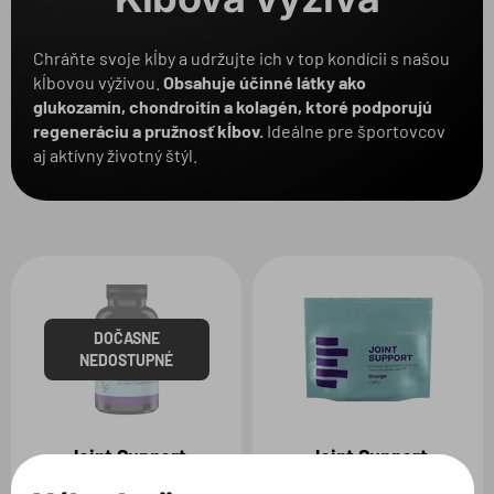
Balenie
Chráňte svoje kĺby a udržujte ich v top kondícii s našou
kĺbovou výživou.
Obsahuje účinné látky ako
Produkt
1
glukozamín, chondroitín a kolagén, ktoré podporujú
regeneráciu a pružnosť kĺbov.
Ideálne pre športovcov
aj aktívny životný štýl.
Zvolené filtre:
PRODUKT:
JOINT SUPPORT
DOČASNE
NEDOSTUPNÉ
Joint Support
Joint Support