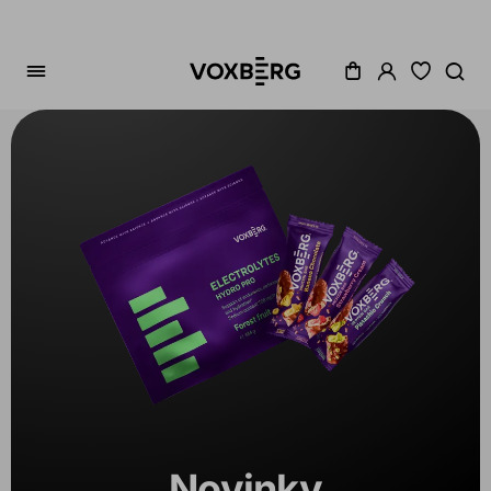
Zoradenie
Cena
Akcia
Dostupné
Balenie
Novinky