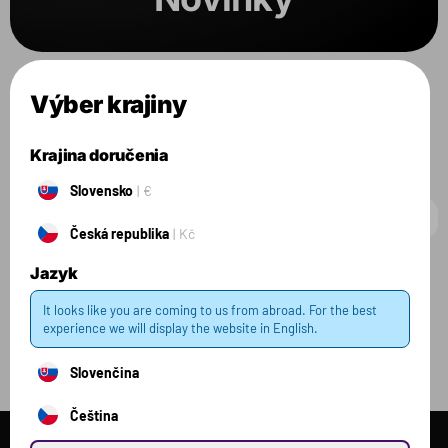
Zvolené filtre:
BALENIE:
484G
Výber krajiny
Všetky produkty
Krajina doručenia
Slovensko
€
Česká republika
Kč
Jazyk
Filter
1 zvolený
Zrušiť filter
It looks like you are coming to us from abroad. For the best
experience we will display the website in English.
Slovenčina
Čeština