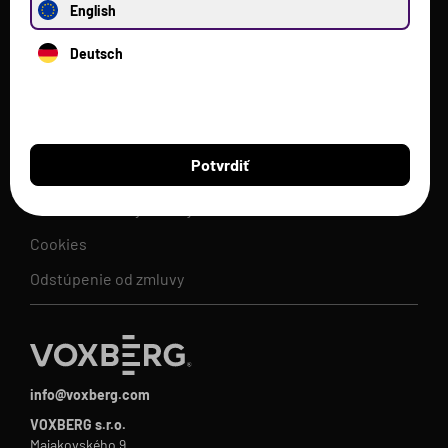
Voxberg
English
Proteíny
Deutsch
Ostatné produkty
Pomoc
Potvrdiť
Obchodné podmienky
Ochrana osobných údajov
Cookies
Odstúpenie od zmluvy
info@voxberg.com
VOXBERG s.r.o.
Majakovského 9