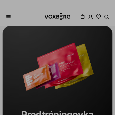
Zoradenie
Cena
Akcia
Dostupné
Variant
1
Predtréningovka