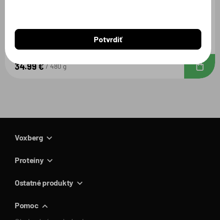
PreWorkout
Potvrdiť
Citrón / 480g
34.99 €
D
480 g
Voxberg
Proteíny
Ostatné produkty
Pomoc