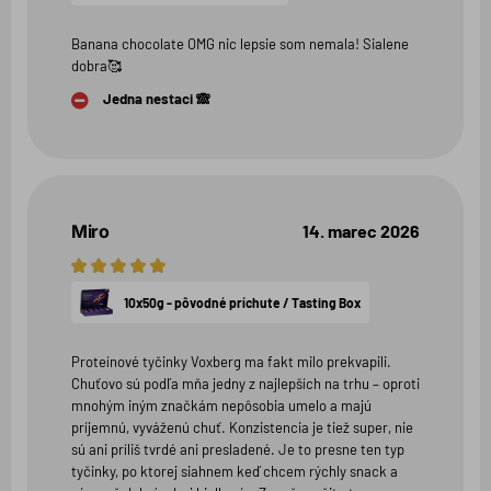
Banana chocolate OMG nic lepsie som nemala! Sialene
dobra🥰
Jedna nestaci 🙈
Miro
14. marec 2026
5
hviezdičiek
10x50g - pôvodné príchute / Tasting Box
Proteínové tyčinky Voxberg ma fakt milo prekvapili.
Chuťovo sú podľa mňa jedny z najlepších na trhu – oproti
mnohým iným značkám nepôsobia umelo a majú
príjemnú, vyváženú chuť. Konzistencia je tiež super, nie
sú ani príliš tvrdé ani presladené. Je to presne ten typ
tyčinky, po ktorej siahnem keď chcem rýchly snack a