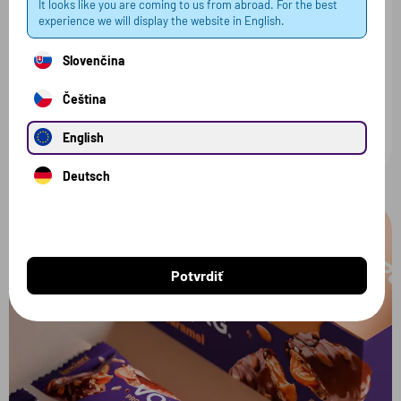
It looks like you are coming to us from abroad. For the best
experience we will display the website in English.
reálne kakaové maslo a je sladená bez pridaného cukru.
Výsledok? Bohatá chuť, jemné roztápanie a poctivý
Slovenčina
zážitok pri každom súste. Bez kompromisov – ako to má
Čeština
byť.
English
Deutsch
Potvrdiť