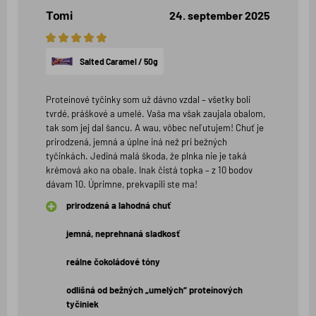
Tomi
24. september 2025
5
hviezdičiek
Salted Caramel / 50g
Proteínové tyčinky som už dávno vzdal – všetky boli
tvrdé, práškové a umelé. Vaša ma však zaujala obalom,
tak som jej dal šancu. A wau, vôbec neľutujem! Chuť je
prirodzená, jemná a úplne iná než pri bežných
tyčinkách. Jediná malá škoda, že plnka nie je taká
krémová ako na obale. Inak čistá topka – z 10 bodov
dávam 10. Úprimne, prekvapili ste ma!
prirodzená a lahodná chuť
jemná, neprehnaná sladkosť
reálne čokoládové tóny
odlišná od bežných „umelých“ proteínových
tyčiniek