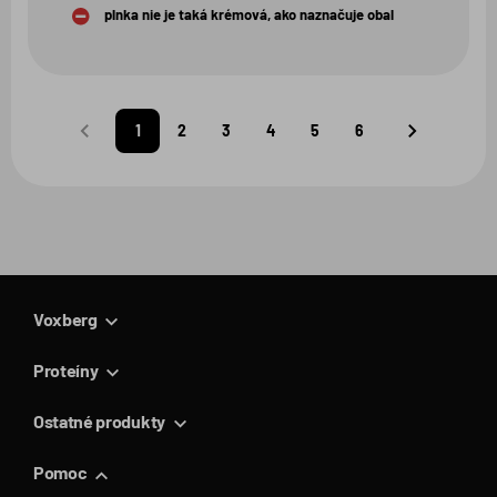
plnka nie je taká krémová, ako naznačuje obal
1
2
3
4
5
6
Predchádzajúca
Nasledujúca
strana
strana
Voxberg
Proteíny
Ostatné produkty
Pomoc