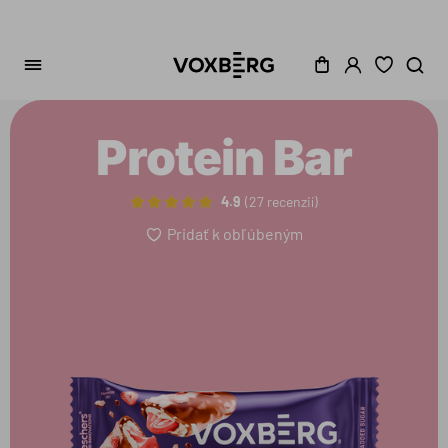
Protein Bar
4.9
27 recenzií
Pridať k obľúbeným