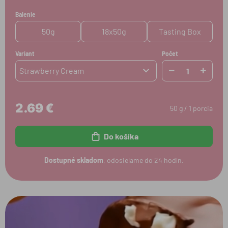
Balenie
50g
18x50g
Tasting Box
Variant
Počet
Strawberry Cream
2.69 €
50 g / 1 porcia
Do košíka
Dostupné skladom
, odosielame do 24 hodín.