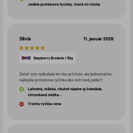
Jediné proteinove tycinky, ktoré mi chutia
Silvia
11. január 2026
5
hviezdičiek
Raspberry Brownie / 50g
Zatiaľ som vyskúšala len dve príchute, ale jednoznačne
najlepšia proteínova tyčinka akú som kedy jedla!!!
Lahodná, mäkká, chutné náplne aj čokoláda,
chrumkavá zložka...
Trochu vyššia cena