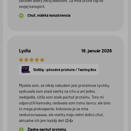
zároveň dobrý zdroj bielkovín. Za mňa určite top vo
svojej kategórii.
Chuť, mäkká konzistencia
Lydia
18. január 2026
5
hviezdičiek
10x50g - pôvodné príchute / Tasting Box
Myslela som, ze nikdy nebudem jest proteinove tycinky,
vyskusala som snad vsetky na trhu a ani jednu
nedojedla, citila som stale pachuť proteinu. Toto mi
odporučili kamosky, nedavala som tomu šancu, ale bolo
to mega prekvapenie, kokosova je za mňa
neskutocnaaaaa, ale vsetky maju velmi dobrú chuť,
aktualne ich jem každý deň 😉👍
Žiadna pachuť proteinu