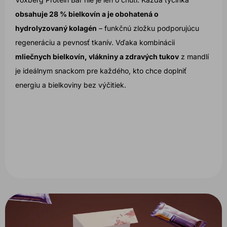
obsahuje 28 % bielkovín a je obohatená o
hydrolyzovaný kolagén
– funkčnú zložku podporujúcu
regeneráciu a pevnosť tkanív. Vďaka kombinácii
mliečnych bielkovín, vlákniny a zdravých tukov
z mandlí
je ideálnym snackom pre každého, kto chce doplniť
energiu a bielkoviny bez výčitiek.