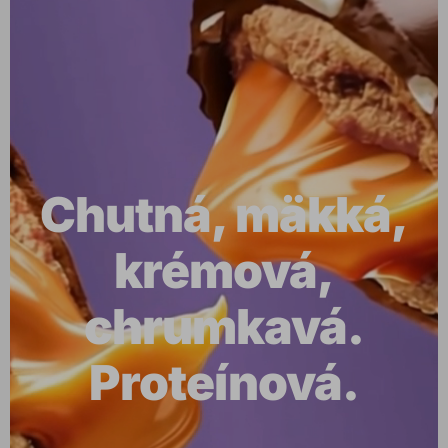
Chutná, mäkká,
krémová,
chrumkavá.
Proteínová.