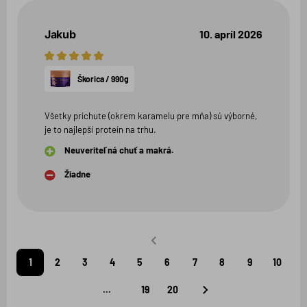
Jakub
10. apríl 2026
5
hviezdičiek
Škorica / 990g
Všetky príchute (okrem karamelu pre mňa) sú výborné,
je to najlepší proteín na trhu.
Neuveriteľná chuť a makrá.
Žiadne
Predchádzajúca
strana
1
2
3
4
5
6
7
8
9
10
...
19
20
Nasledujúca