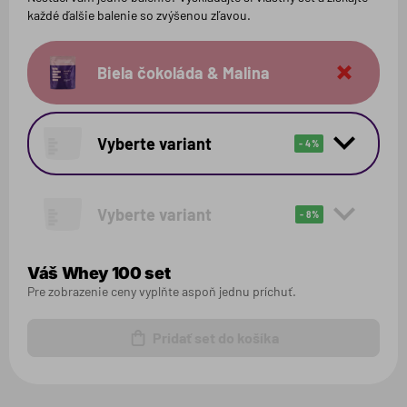
každé ďalšie balenie so zvýšenou zľavou.
Biela čokoláda & Malina
Odstrániť
Vyberte variant
- 4%
Vyberte variant
- 8%
Váš
Whey 100
set
Pre zobrazenie ceny vyplňte aspoň jednu príchuť.
Pridať set do košíka