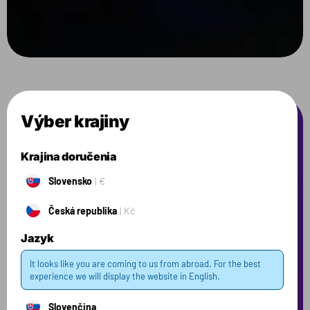
Výber krajiny
Často kladené
Krajina doručenia
otázky
Slovensko
€
Česká republika
Kč
Tu nájdete odpovede na otázky, ktoré sa nás pýtate
najčastejšie. Ak tu nenájdete odpoveď, ktorú
Jazyk
hľadáte, neváhajte nás kontaktovať.
It looks like you are coming to us from abroad. For the best
Produkt
experience we will display the website in English.
Slovenčina