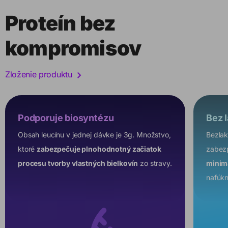
Proteín bez
kompromisov
Zloženie produktu
Podporuje biosyntézu
Bez l
Obsah leucínu v jednej dávke je 3g. Množstvo,
Bezlak
ktoré
zabezpečuje plnohodnotný začiatok
zabezp
procesu tvorby vlastných bielkovín
zo stravy.
minima
nafúkn