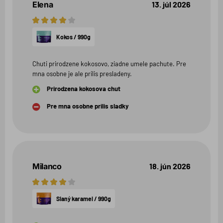
Elena
13. júl 2026
4
hviezdičky
Kokos / 990g
Chuti prirodzene kokosovo, ziadne umele pachute. Pre
mna osobne je ale prilis presladeny.
Prirodzena kokosova chut
Pre mna osobne prilis sladky
Milanco
18. jún 2026
4
hviezdičky
Slaný karamel / 990g