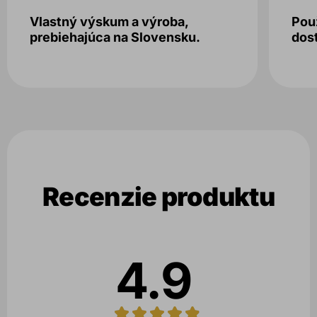
Vlastný výskum a výroba,
Použ
prebiehajúca na Slovensku.
dos
Recenzie produktu
4.9