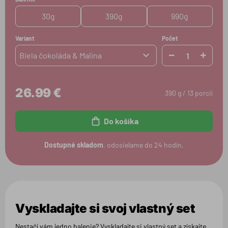
30g
390g
990g
Variant
Počet
Biela čokoláda & Malina
26.99 €
390 g / 13 porcií
Do košíka
Dostupné skladom
, odosielame do 24 hodín.
Vyskladajte si svoj vlastný set
Nestačí vám jedno balenie? Vyskladajte si vlastný set a získajte