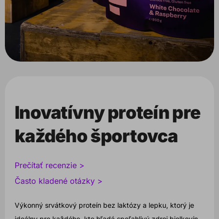
Inovatívny proteín pre
každého športovca
Prečítať recenzie >
Často kladené otázky >
Výkonný srvátkový proteín bez laktózy a lepku, ktorý je
ideálny pre každého, kto hľadá spoľahlivý zdroj bielkovín