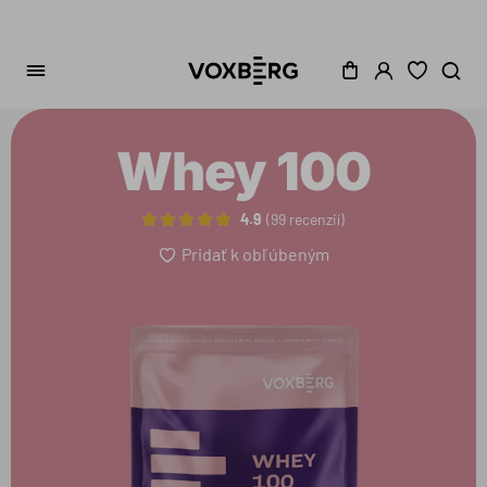
Whey 100
4.9
99 recenzií
Pridať k obľúbeným