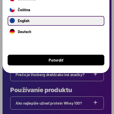
Kde prebieha výskum, vývoj a výroba?
Čeština
Čim je Whey 100 odlišný?
English
Deutsch
Je proteín naozaj bez laktózy?
Aký je pôvod surovín?
Potvrdiť
Prečo je Voxberg drahší ako iné značky?
Používanie produktu
Ako najlepšie užívať proteín Whey 100?