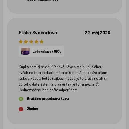
Eliška Svobodová
22. máj 2026
5
hviezdičiek
Ľadová káva / 990g
Kúpila som si príchuť ľadová káva s malou dušičkou
avšak na toto obdobie mi to prišlo ideálne keďže pijem
ľadovú kávu a bol to najlepší nápad je to brutálne ak si
do toho date ešte malu kávu tak je to famózne 😍
Jednoznačne iced coffe odporúčam
Brutálne proteinova kava
Žiadne