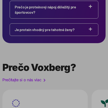
Prečo je proteínový nápoj dôležitý pre
športovcov?
Je proteín vhodný pre tehotné ženy?
Prečo Voxberg?
Prečítajte si o nás viac