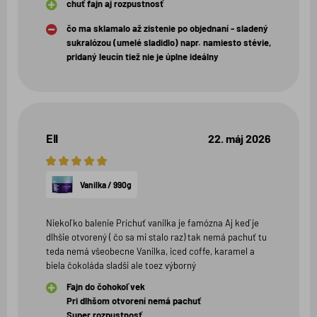
chuť fajn aj rozpustnosť
čo ma sklamalo až zistenie po objednaní - sladený
sukralózou (umelé sladidlo) napr. namiesto stévie,
pridaný leucín tiež nie je úplne ideálny
Ell
22. máj 2026
5
hviezdičiek
Vanilka / 990g
Niekoľko balenie Príchuť vanilka je famózna Aj keď je
dlhšie otvorený ( čo sa mi stalo raz) tak nemá pachuť tu
teda nemá všeobecne Vanilka, iced coffe, karamel a
biela čokoláda sladši ale toez výborný
Fajn do čohokoľvek
Pri dlhšom otvorení nemá pachuť
Super rozpustnosť