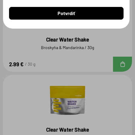
Potvrdiť
Clear Water Shake
Broskyňa & Mandarínka / 30g
2.99 €
D
30 g
Clear Water Shake