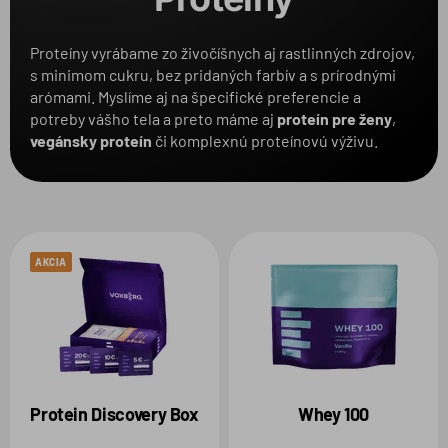
Balenie
Proteíny vyrábame zo živočíšnych aj rastlinných zdrojov,
s minimom cukru, bez pridaných farbív a s prírodnými
Produkt
1
arómami. Myslíme aj na špecifické preferencie a
potreby vášho tela a preto máme aj
proteín pre žen
y
,
vegánsky proteín
či komplexnú proteínovú výživu.
Zvolené filtre:
VARIANT:
BROSKYŇA & MANDARÍNKA
PRODUKT:
CLEAR WATER SHAKE
AKCIA
Protein Discovery Box
Whey 100