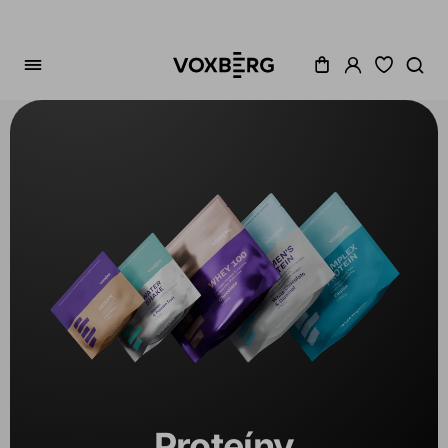
Zoradenie
Cena
Akcia
Dostupné
Variant
1
Proteíny