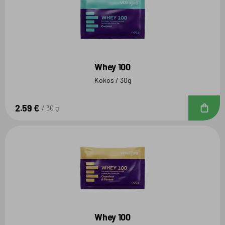
Whey 100
Kokos / 30g
2.59 €
D
30 g
Whey 100