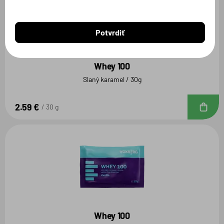
Potvrdiť
Whey 100
Slaný karamel / 30g
2.59 €
D
30 g
Whey 100