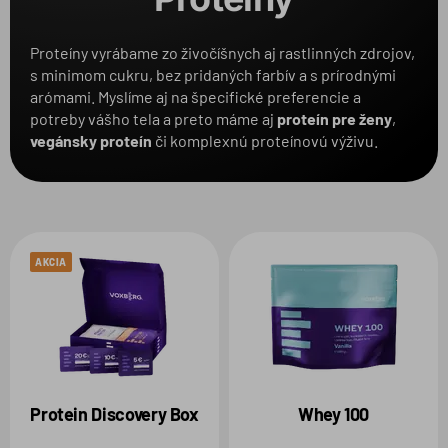
Balenie
Proteíny vyrábame zo živočíšnych aj rastlinných zdrojov,
s minimom cukru, bez pridaných farbív a s prírodnými
Produkt
1
arómami. Myslíme aj na špecifické preferencie a
potreby vášho tela a preto máme aj
proteín pre žen
y
,
vegánsky proteín
či komplexnú proteínovú výživu.
Zvolené filtre:
PRODUKT:
WHEY 100
AKCIA
Protein Discovery Box
Whey 100