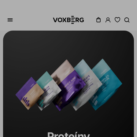
Zoradenie
Cena
Akcia
Dostupné
Variant
Proteíny