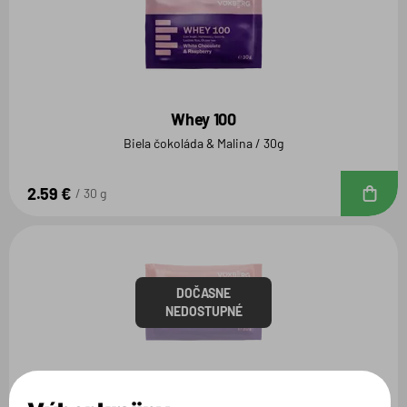
Whey 100
Biela čokoláda & Malina / 30g
2.59 €
D
30 g
DOČASNE
NEDOSTUPNÉ
Whey 100