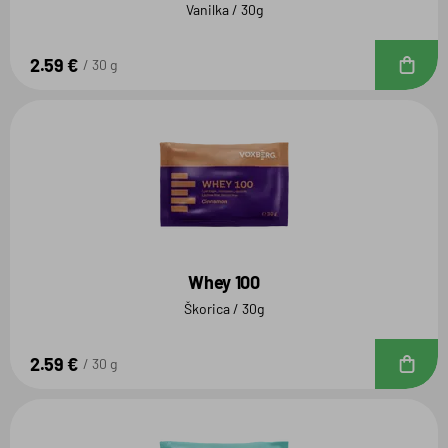
Vanilka / 30g
2.59 €
D
30 g
Whey 100
Škorica / 30g
2.59 €
D
30 g