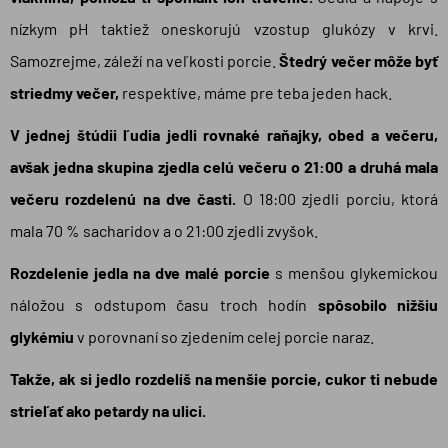
nízkym pH taktiež oneskorujú vzostup glukózy v krvi.
Samozrejme, záleží na veľkosti porcie.
Štedrý večer môže byť
striedmy večer,
respektíve, máme pre teba jeden hack.
V jednej štúdii ľudia jedli rovnaké raňajky, obed a večeru,
avšak jedna skupina zjedla celú večeru o 21:00 a druhá mala
večeru rozdelenú na dve časti.
O 18:00 zjedli porciu, ktorá
mala 70 % sacharidov a o 21:00 zjedli zvyšok.
Rozdelenie jedla na dve malé porcie
s menšou glykemickou
náložou s odstupom času troch hodín
spôsobilo nižšiu
glykémiu
v porovnaní so zjedením celej porcie naraz.
Takže, ak si jedlo rozdelíš na menšie porcie, cukor ti nebude
strieľať ako petardy na ulici.