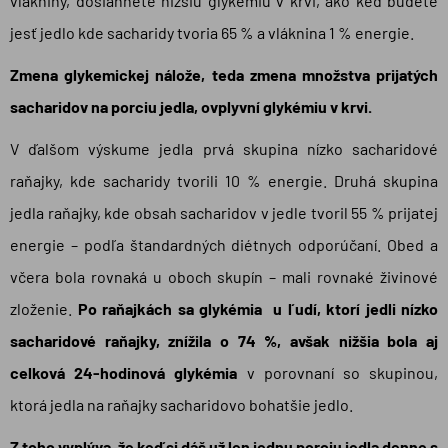
vlákniny, dosiahnete nižšiu glykémiu v krvi, ako keď budete
jesť jedlo kde sacharidy tvoria 65 % a vláknina 1 % energie.
Zmena glykemickej nálože, teda zmena množstva prijatých
sacharidov na porciu jedla, ovplyvní glykémiu v krvi.
V ďalšom výskume jedla prvá skupina nízko sacharidové
raňajky, kde sacharidy tvorili 10 % energie. Druhá skupina
jedla raňajky, kde obsah sacharidov v jedle tvoril 55 % prijatej
energie – podľa štandardných diétnych odporúčaní.
Obed a
včera bola rovnaká u oboch skupín – mali rovnaké živinové
zloženie.
Po raňajkách sa glykémia u ľudí, ktorí jedli nízko
sacharidové raňajky, znížila o 74 %, avšak nižšia bola aj
celková 24-hodinová glykémia
v porovnaní so skupinou,
ktorá jedla na raňajky sacharidovo bohatšie jedlo.
Z toho vyplýva, že keď si dáš už len jednu porciu jedla denne s