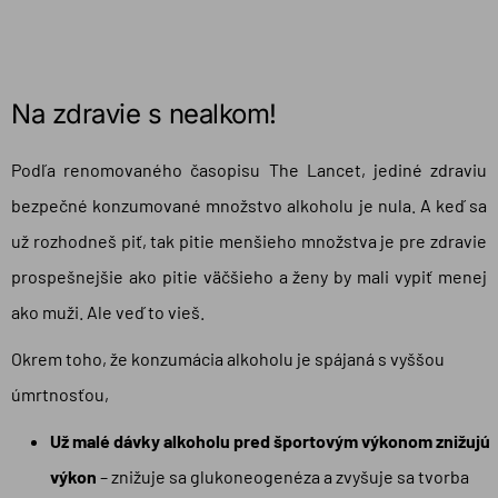
Na zdravie s nealkom!
Podľa renomovaného časopisu The Lancet, jediné zdraviu
bezpečné konzumované množstvo alkoholu je nula. A keď sa
už rozhodneš piť, tak pitie menšieho množstva je pre zdravie
prospešnejšie ako pitie väčšieho a ženy by mali vypiť menej
ako muži. Ale veď to vieš.
Okrem toho, že konzumácia alkoholu je spájaná s vyššou
úmrtnosťou,
Už malé dávky alkoholu pred športovým výkonom znižujú
výkon
– znižuje sa glukoneogenéza a zvyšuje sa tvorba