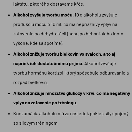
laktátu, z ktorého dostávame kŕče.
Alkohol zvyšuje tvorbu moču.
10 g alkoholu zvyšuje
produkciu moču o 10 ml, čo má nepriaznivý vplyv na
zotavenie po dehydratácii (napr. po behaní alebo inom
výkone, kde sa spotíme).
Alkohol znižuje tvorbu bielkovín vo svaloch, a to aj
napriek ich dostatočnému príjmu.
Alkohol zvyšuje
tvorbu hormónu kortizol, ktorý spôsobuje odbúravanie a
rozpad bielkovín.
Alkohol znižuje množstvo glukózy v krvi, čo má negatívny
vplyv na zotavenie po tréningu.
Konzumácia alkoholu má za následok pokles sily spojený
so silovým tréningom.