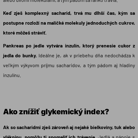
Keď zješ komplexný sacharid, trvá mu dlhší čas, kým sa
postupne rozloží na maličké molekuly jednoduchých cukrov,
ktoré môžeš stráviť.
Pankreas po jedle vytvára inzulín, ktorý prenesie cukor z
jedla do bunky.
Ideálne je, ak v priebehu dňa nedochádza k
veľkým výkyvom príjmu sacharidov, a tým pádom aj hladiny
inzulínu.
Ako znížiť glykemický index?
Ak so sacharidmi zješ zároveň aj nejaké bielkoviny, tuk alebo
vlákninu, pomôžu ti spomaliť ich trávenie.
Jedlá a nápoje s