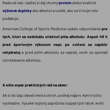
Rada od nás: radšej si daj chutný
proteín
alebo kvalitné
výživové doplnky
ako alkohol a uvidíš, ako sa ti tvoje telo
poďakuje.
American College of Sports Medicine vydalo odporúčanie
pre
tých, ktorí sa nedokážu zrieknuť pitia alkoholu: Aspoň 48 h
pred športovým výkonom nepi, po cvičení sa najskôr
rehydratuj
a pred pitím alkoholu sa najedz, nech sa spomalí
vstrebávanie alkoholu.
A ešte zopár praktických rád na záver:
Ak si do čaju dávaš med a citrón, počkaj najprv, kým trochu
vychladne. Vysoké teploty zapríčinia rozpad tých látok, kvôli