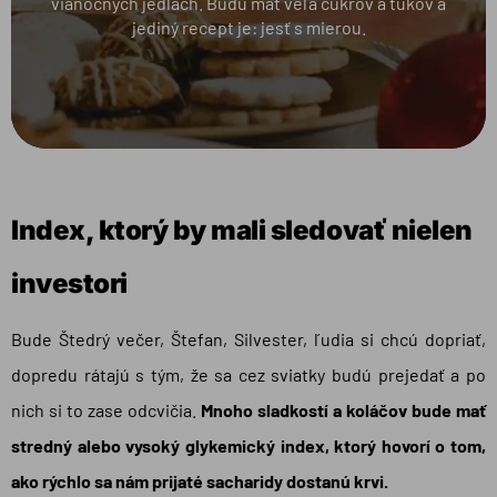
vianočných jedlách. Budú mať veľa cukrov a tukov a
jediný recept je: jesť s mierou.
Index, ktorý by mali sledovať nielen
investori
Bude Štedrý večer, Štefan, Silvester, ľudia si chcú dopriať,
dopredu rátajú s tým, že sa cez sviatky budú prejedať a po
nich si to zase odcvičia.
Mnoho sladkostí a koláčov bude mať
stredný alebo vysoký glykemický index, ktorý hovorí o tom,
ako rýchlo sa nám prijaté sacharidy dostanú krvi.