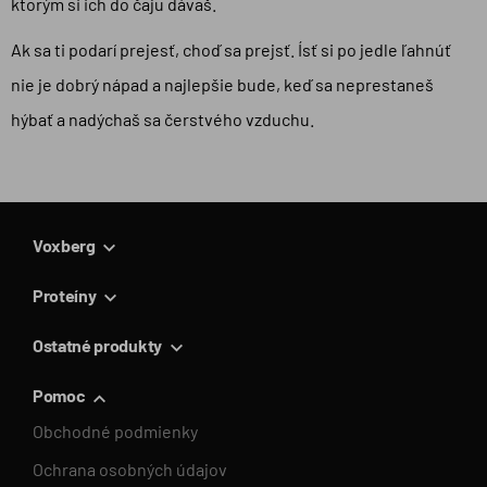
ktorým si ich do čaju dávaš.
Ak sa ti podarí prejesť, choď sa prejsť. Ísť si po jedle ľahnúť
nie je dobrý nápad a najlepšie bude, keď sa neprestaneš
hýbať a nadýchaš sa čerstvého vzduchu.
Voxberg
Proteíny
Ostatné produkty
Pomoc
Obchodné podmienky
Ochrana osobných údajov