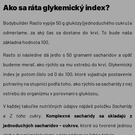
Ako sa ráta glykemický index?
Bodybuilder Rasťo vypije 50 g glukózy (jednoduchého cukru) a
odmeriame, za aký čas sa dostane do krvi. To bude naša
základná hodnota 100.
Rasťo si následne dá jedlo s 50 gramami sacharidov a opäť
budeme merať, ako rýchlo sa mu vstrebú do krvi. Glykemický
index je potom číslo od 0 do 100, ktoré vyjadruje postavenie
potraviny na stupnici podľa toho, ako rýchlo sa sacharidy z nej
vstrebú do organizmu v porovnaní s glukózou.
V každej tabuľke nutričných údajov nájdeš položku
Sacharidy
a
Z toho cukry
.
Komplexné sacharidy sa skladajú z
jednoduchých sacharidov - cukrov,
ktoré sú tvorené jednou
alebo dvomi molekulami, a tým pádom sa ľahko trávia.