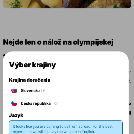
Nejde len o nálož na olympijskej
tyčke
Výber krajiny
Glykemický index však nevyjadruje, aká vysoká a dlhá bude
Krajina doručenia
glykémia po konzumácii jedla. Preto je tu glykemická nálož,
ktorá lepšie a reálnejšie vyjadruje vplyv jedla na glykémiu.
Slovensko
€
Glykemická nálož vyjadruje ako rýchlo a aké veľké množstvo
Česká republika
Kč
sacharidov dostaneme do tela po jednej porcii
Jazyk
sacharidového jedla.
It looks like you are coming to us from abroad. For the best
experience we will display the website in English.