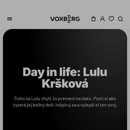
Day in life: Lulu
Kršková
Čoho sa Lulu chytí, to premení na zlato. Pozri si ako
vyzerá jej bežný deň, inšpiruj sa a vylepši si ten svoj.