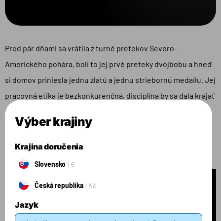
Pred pár dňami sa vrátila z turné pretekov Severo-
Amerického pohára, boli to jej prvé preteky dvojbobu a hneď
si domov priniesla jednu zlatú a jednu striebornú medailu. Jej
pracovná etika je bezkonkurenčná, disciplína by sa dala krájať
a pozitívnu energiu by mohla rozdávať. Pozri si ako vyzerá jej
Výber krajiny
bežný deň, inšpiruj sa a vylepši si ten svoj.
Krajina doručenia
Slovensko
€
Česká republika
Kč
Jazyk