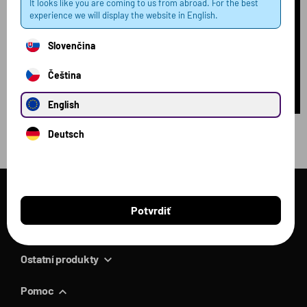
It looks like you are coming to us from abroad. For the best
experience we will display the website in English.
Slovenčina
Čeština
English
Deutsch
Voxberg
Potvrdiť
Proteíny
Ostatní produkty
Pomoc