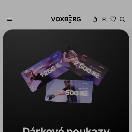
Řazení
Cena
Akce
Dostupné
Dárkové poukazy