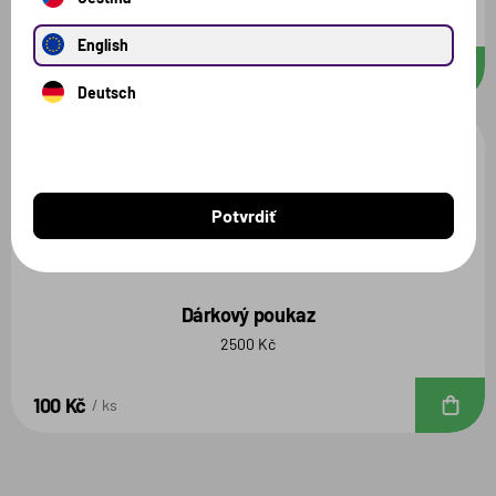
1250 Kč
English
50 Kč
D
ks
Deutsch
Potvrdiť
Dárkový poukaz
2500 Kč
100 Kč
D
ks