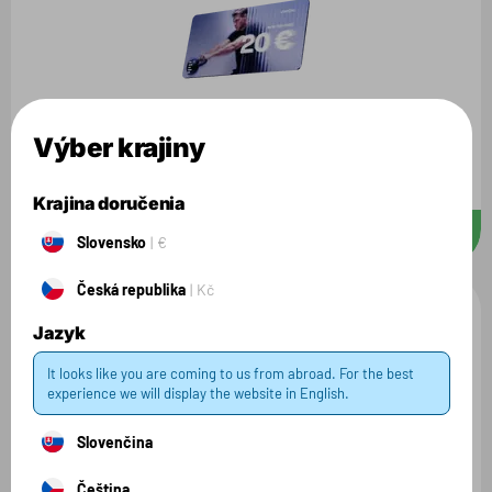
Výber krajiny
Dárkový poukaz
500 Kč
Krajina doručenia
20 Kč
D
ks
Slovensko
€
Česká republika
Kč
Jazyk
It looks like you are coming to us from abroad. For the best
experience we will display the website in English.
Slovenčina
Dárkový poukaz
Čeština