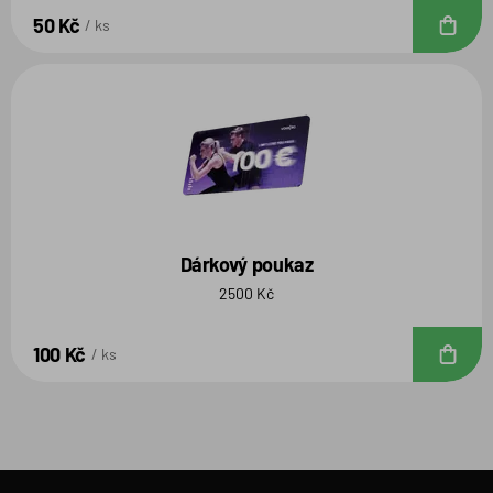
50 Kč
D
ks
Dárkový poukaz
2500 Kč
100 Kč
D
ks