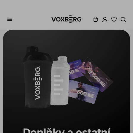
Řazení
Kategorie
Cena
Akce
Dostupné
Doplňky a ostatní