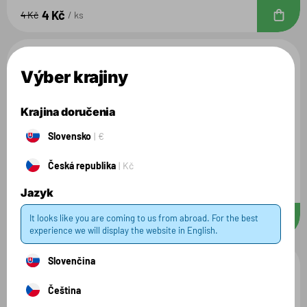
4 Kč
D
4 Kč
ks
AKCE
Výber krajiny
Krajina doručenia
Slovensko
€
Shaker
Česká republika
Kč
Bílý - 500 ml
Jazyk
4 Kč
It looks like you are coming to us from abroad. For the best
D
4 Kč
ks
experience we will display the website in English.
Slovenčina
Čeština