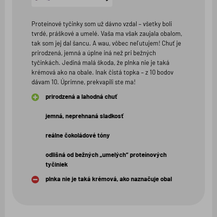
Proteínové tyčinky som už dávno vzdal – všetky boli
tvrdé, práškové a umelé. Vaša ma však zaujala obalom,
tak som jej dal šancu. A wau, vôbec neľutujem! Chuť je
prirodzená, jemná a úplne iná než pri bežných
tyčinkách. Jediná malá škoda, že plnka nie je taká
krémová ako na obale. Inak čistá topka – z 10 bodov
dávam 10. Úprimne, prekvapili ste ma!
prirodzená a lahodná chuť
jemná, neprehnaná sladkosť
reálne čokoládové tóny
odlišná od bežných „umelých“ proteínových
tyčiniek
plnka nie je taká krémová, ako naznačuje obal