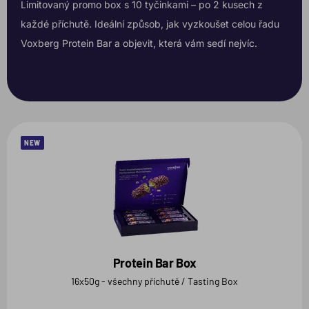
Limitovaný promo box s 10 tyčinkami – po 2 kusech z
každé příchutě. Ideální způsob, jak vyzkoušet celou řadu
Voxberg Protein Bar a objevit, která vám sedí nejvíc.
NEW
Protein Bar Box
16x50g - všechny příchutě / Tasting Box