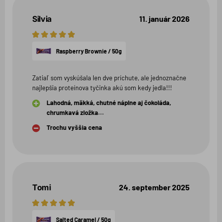
Silvia
11. január 2026
5
hviezdičiek
Raspberry Brownie / 50g
Zatiaľ som vyskúšala len dve príchute, ale jednoznačne
najlepšia proteínova tyčinka akú som kedy jedla!!!
Lahodná, mäkká, chutné náplne aj čokoláda,
chrumkavá zložka...
Trochu vyššia cena
Tomi
24. september 2025
5
hviezdičiek
Salted Caramel / 50g