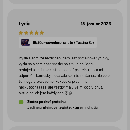
Lydia
18. január 2026
5
hviezdičiek
10x50g - původní příchutě / Tasting Box
Myslela som, ze nikdy nebudem jest proteinove tycinky,
vyskusala som snad vsetky na trhu a ani jednu
nedojedla, citila som stale pachuť proteinu. Toto mi
odporučili kamosky, nedavala som tomu šancu, ale bolo
to mega prekvapenie, kokosova je za mňa
neskutocnaaaaa, ale vsetky maju velmi dobrú chuť,
aktualne ich jem každý deň 😉👍
Žiadna pachuť proteinu
Jediné proteinove tycinky, ktoré mi chutia