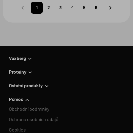
1
2
3
4
5
6
Predchádzajúca
Nasledujúca
strana
strana
Voxberg
Proteíny
Ostatní produkty
Pomoc
Obchodní podmínky
Ochrana osobních údajů
Cookies