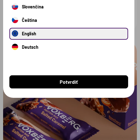
to má být.
Slovenčina
Čeština
English
Deutsch
Potvrdiť