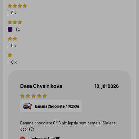
4
hviezdičky
0 x
3
hviezdičky
1 x
2
hviezdičky
0 x
1
hviezdička
0 x
Dasa Chvalnikova
10. júl 2026
5
hviezdičiek
Banana Chocolate / 18x50g
Banana chocolate OMG nic lepsie som nemala! Sialene
dobra🥰
Jedna nestaci 🙈