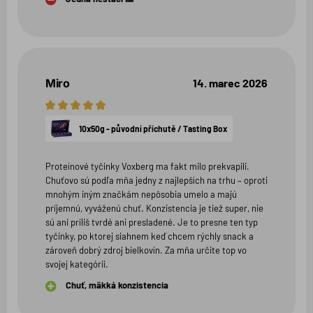
Miro
14. marec 2026
5
hviezdičiek
10x50g - původní příchutě / Tasting Box
Proteínové tyčinky Voxberg ma fakt milo prekvapili.
Chuťovo sú podľa mňa jedny z najlepších na trhu – oproti
mnohým iným značkám nepôsobia umelo a majú
príjemnú, vyváženú chuť. Konzistencia je tiež super, nie
sú ani príliš tvrdé ani presladené. Je to presne ten typ
tyčinky, po ktorej siahnem keď chcem rýchly snack a
zároveň dobrý zdroj bielkovín. Za mňa určite top vo
svojej kategórii.
Chuť, mäkká konzistencia