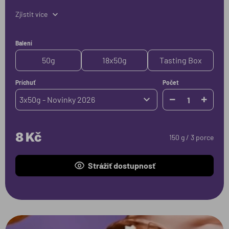
Zjistit více
Balení
50g
18x50g
Tasting Box
Príchuť
Počet
3x50g - Novinky 2026
8 Kč
150 g / 3 porce
Strážiť dostupnosť