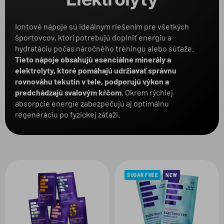
Balenie
Iontové nápoje sú ideálnym riešením pre všetkých
športovcov, ktorí potrebujú doplniť energiu a
Produkt
hydratáciu počas náročného tréningu alebo súťaže.
Tieto nápoje obsahujú esenciálne minerály a
elektrolyty, ktoré pomáhajú udržiavať správnu
Zvolené filtre:
rovnováhu tekutín v tele, podporujú výkon a
predchádzajú svalovým kŕčom.
Okrem rýchlej
VARIANT:
CITRÓN
absorpcie energie zabezpečujú aj optimálnu
regeneráciu po fyzickej záťaži.
SUGAR FREE
NEW