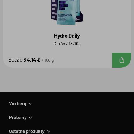
Hydro Daily
Citrón / 18x10g
24.14 €
D
26.82 €
180 g
Voxberg
Proteíny
Ostatné produkty