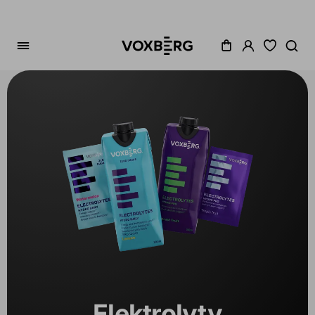
Zoradenie
Cena
Akcia
Dostupné
Variant
1
Elektrolyty