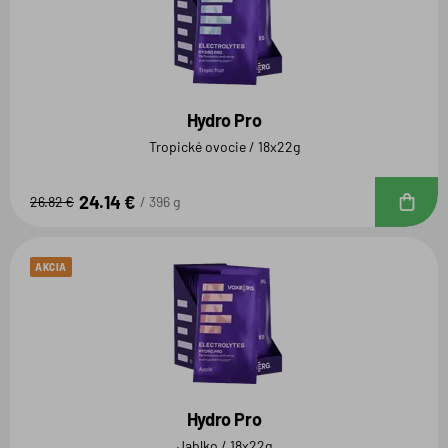
Hydro Pro
Tropické ovocie / 18x22g
24.14 €
D
26.82 €
396 g
AKCIA
Hydro Pro
Jablko / 18x22g