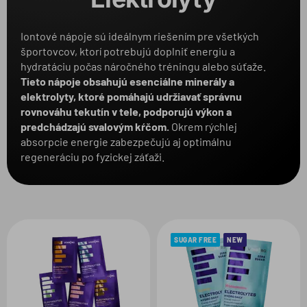
Balenie
Iontové nápoje sú ideálnym riešením pre všetkých
športovcov, ktorí potrebujú doplniť energiu a
Produkt
hydratáciu počas náročného tréningu alebo súťaže.
Tieto nápoje obsahujú esenciálne minerály a
elektrolyty, ktoré pomáhajú udržiavať správnu
rovnováhu tekutín v tele, podporujú výkon a
predchádzajú svalovým kŕčom.
Okrem rýchlej
absorpcie energie zabezpečujú aj optimálnu
regeneráciu po fyzickej záťaži.
SUGAR FREE
NEW