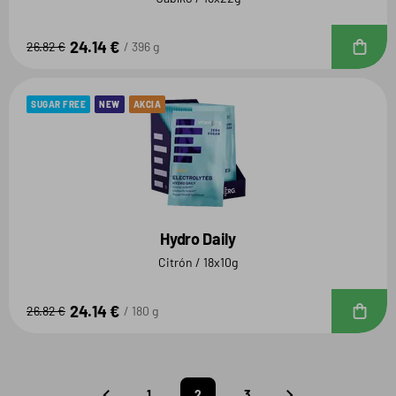
24.14 €
D
26.82 €
396 g
SUGAR FREE
NEW
AKCIA
Hydro Daily
Citrón / 18x10g
24.14 €
D
26.82 €
180 g
1
2
3