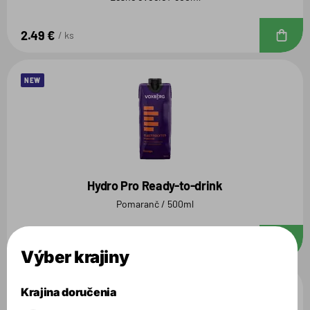
2.49 €
D
ks
NEW
Hydro Pro Ready-to-drink
Pomaranč / 500ml
2.49 €
D
ks
Výber krajiny
AKCIA
Krajina doručenia