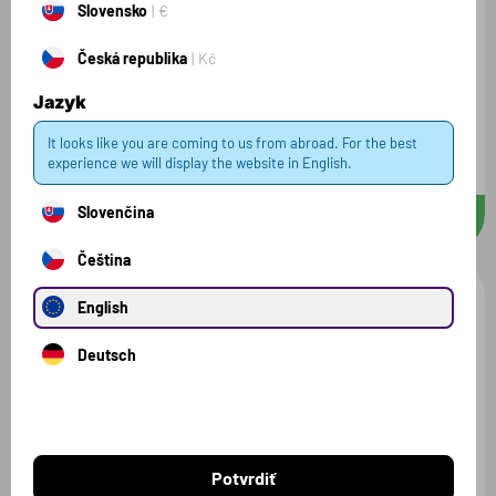
Slovensko
€
Česká republika
Kč
Jazyk
Hydro Pro
It looks like you are coming to us from abroad. For the best
Pomaranč / 18x22g
experience we will display the website in English.
Slovenčina
24.14 €
D
26.82 €
396 g
Čeština
AKCIA
English
Deutsch
Hydro Pro
Potvrdiť
Lesné ovocie / 18x22g