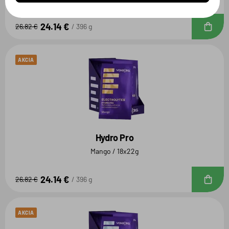
24.14 €
D
26.82 €
396 g
AKCIA
Hydro Pro
Mango / 18x22g
24.14 €
D
26.82 €
396 g
AKCIA