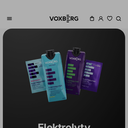
Zoradenie
Cena
Akcia
Dostupné
Variant
Elektrolyty