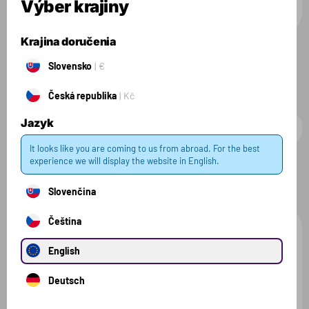
Výber krajiny
18.99 €
14.99 €
180 g
200 g
Krajina doručenia
Všetky produkty
Slovensko
€
Česká republika
Kč
Jazyk
It looks like you are coming to us from abroad. For the best
experience we will display the website in English.
Filter
1 zvolený
Zrušiť filter
Slovenčina
Čeština
English
DOČASNE
NEDOSTUPNÉ
Deutsch