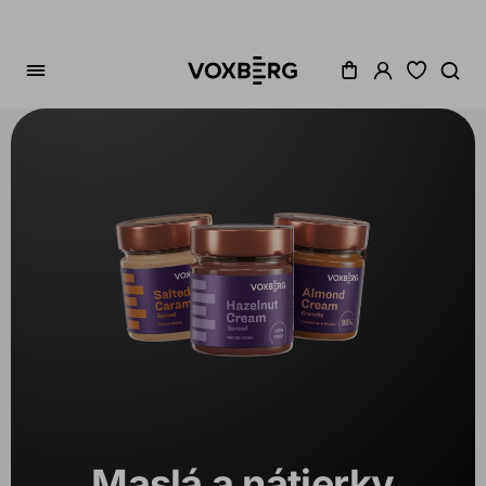
Zoradenie
Cena
Akcia
Dostupné
Variant
Maslá a nátierky