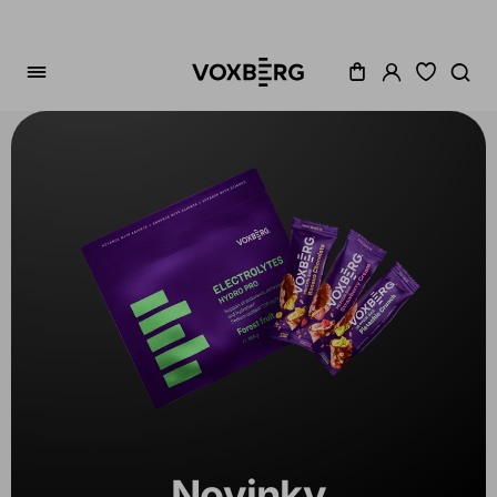
Zoradenie
Cena
Akcia
Dostupné
Variant
1
Novinky