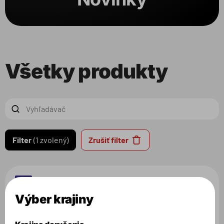
Balenie
Produkt
Všetky produkty
Zvolené filtre:
VARIANT:
STRAWBERRY CREAM
Filter
1 zvolený
Zrušiť filter
NEW
Výber krajiny