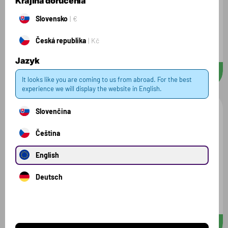
Krajina doručenia
Slovensko
€
Protein Bar
Česká republika
Kč
Strawberry Cream / 50g
Jazyk
2.69 €
D
50 g
It looks like you are coming to us from abroad. For the best
experience we will display the website in English.
NEW
AKCIA
Slovenčina
Čeština
English
Deutsch
Protein Bar
Strawberry Cream / 18x50g
43.58 €
D
48.42 €
900 g