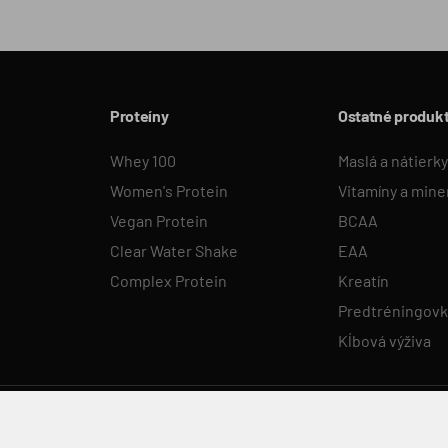
Proteíny
Ostatné produk
Whey 100
Maslá a nátierky
Women's Protein
Vitamíny a mine
Vegan Protein
BCAA
Clear Water Shake
EAA
Complex Protein
Kreatín
Predtréningov
Kĺbová výživa
Všetky práva vyhradené. © 2026 Voxberg