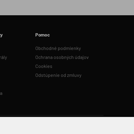
ty
Pomoc
Obchodné podmienky
rály
Ochrana osobných údajov
Cookies
Odstúpenie od zmluvy
ka