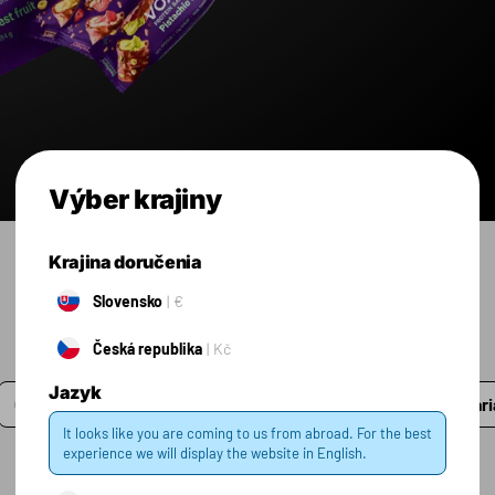
Výber krajiny
Krajina doručenia
Slovensko
€
Česká republika
Kč
Jazyk
Cena
Akcia
Dostupné
Vari
It looks like you are coming to us from abroad. For the best
experience we will display the website in English.