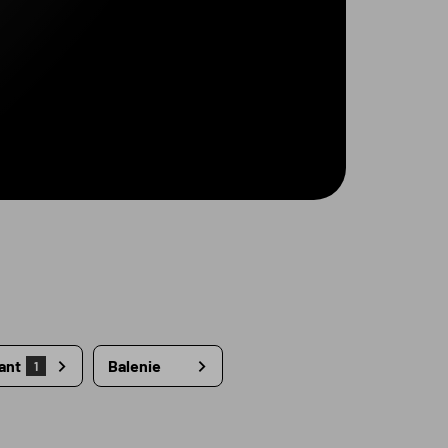
ant
Balenie
1