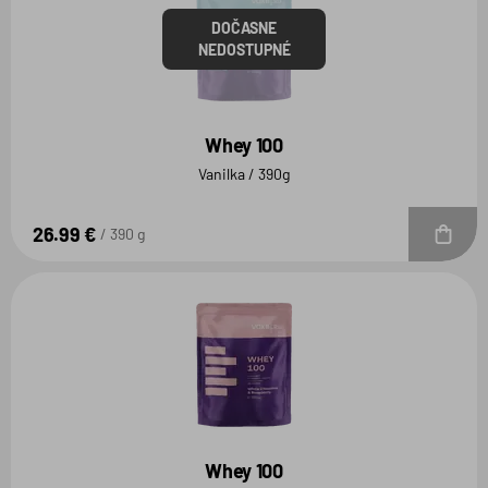
DOČASNE
NEDOSTUPNÉ
Whey 100
Vanilka / 390g
26.99 €
D
390 g
Whey 100