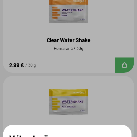
Clear Water Shake
Pomaranč / 30g
2.99 €
D
30 g
Clear Water Shake