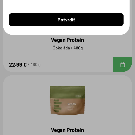
Potvrdiť
Vegan Protein
Čokoláda / 480g
22.99 €
D
480 g
Vegan Protein