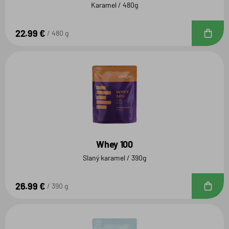
Karamel / 480g
22.99 €
D
480 g
Whey 100
Slaný karamel / 390g
26.99 €
D
390 g