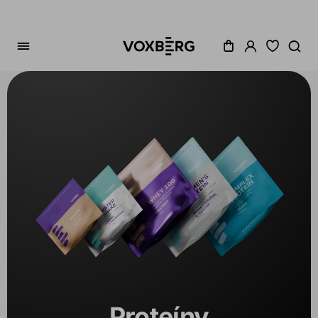
Zoradenie
Cena
Akcia
Dostupné
Variant
Proteíny