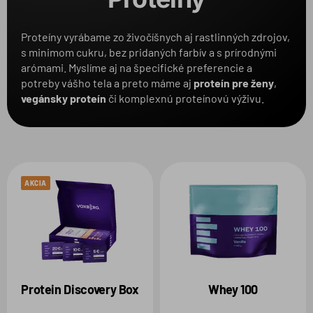
Balenie
Proteíny vyrábame zo živočíšnych aj rastlinných zdrojov,
s minimom cukru, bez pridaných farbív a s prírodnými
Produkt
arómami. Myslíme aj na špecifické preferencie a
potreby vášho tela a preto máme aj
proteín pre žen
y
,
vegánsky proteín
či komplexnú proteínovú výživu.
AKCIA
Protein Discovery Box
Whey 100