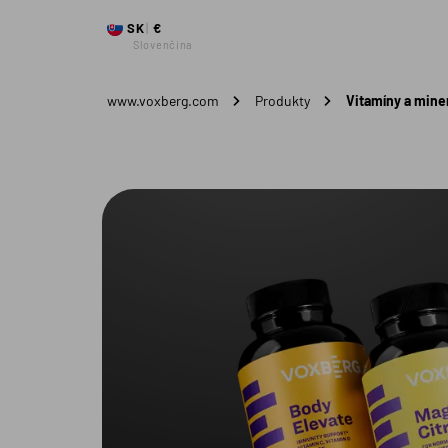
SK
€
Slovenčina
www.voxberg.com
Produkty
Vitamíny a mine