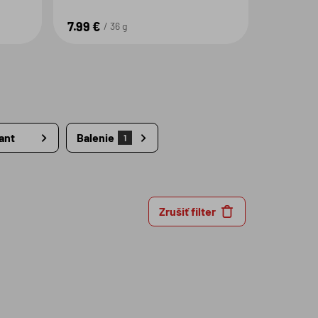
7.99 €
36 g
ant
Balenie
1
Zrušiť filter