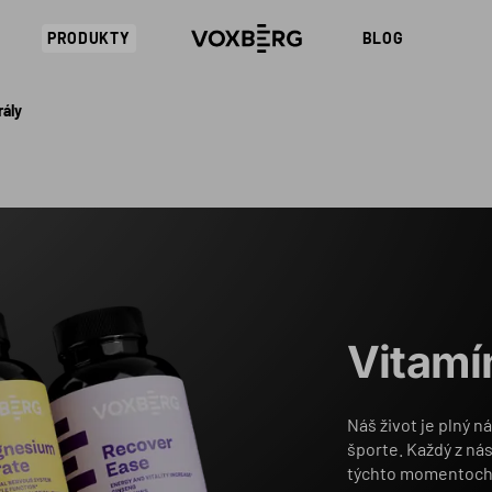
PRODUKTY
BLOG
rály
Vitamí
Náš život je plný ná
športe. Každý z ná
týchto momentoch v