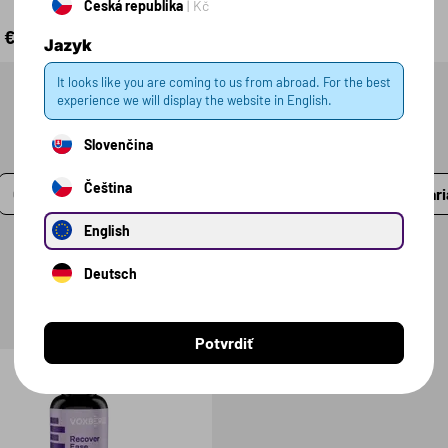
Česká republika
Kč
 €
7.99 €
58 g
36 g
Jazyk
It looks like you are coming to us from abroad. For the best
experience we will display the website in English.
Slovenčina
Čeština
Cena
Akcia
Dostupné
Vari
English
Deutsch
Potvrdiť