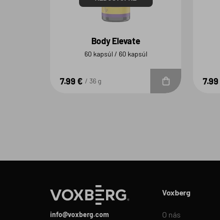
Body Elevate
60 kapsúl / 60 kapsúl
7.99 €
7.99
Do košíka
36 g
Voxberg
O nás
info@voxberg.com