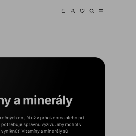
ny a minerály
ročných dní, či už v práci, doma alebo pri
s potrebuje správnu výživu, aby mohol v
yniknúť. Vitamíny a minerály sú