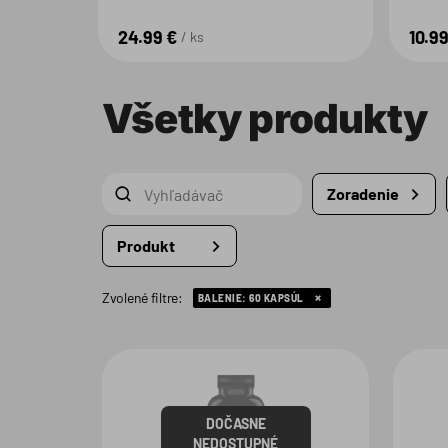
24.99 €
10.99
ks
Všetky produkty
Zoradenie
Produkt
Zvolené filtre:
BALENIE:
60 KAPSÚL
DOČASNE
NEDOSTUPNÉ