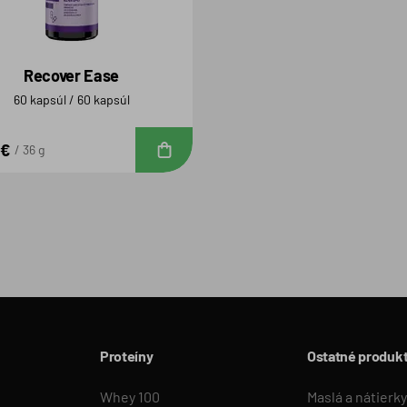
Recover Ease
60 kapsúl / 60 kapsúl
 €
Do košíka
36 g
Proteíny
Ostatné produk
Whey 100
Maslá a nátierky