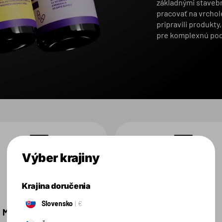
základnými staveb
pracovať na vrchol
pripravili produkt
pre komplexnú pod
Výber krajiny
Krajina doručenia
Slovensko
€
Magnesium Citrate
Recover Ease