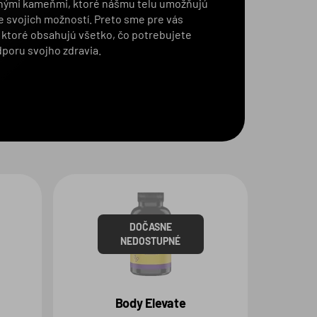
nými kameňmi, ktoré nášmu telu umožňujú
e svojich možností. Preto sme pre vás
y, ktoré obsahujú všetko, čo potrebujete
poru svojho zdravia.
DOČASNE
NEDOSTUPNÉ
Body Elevate