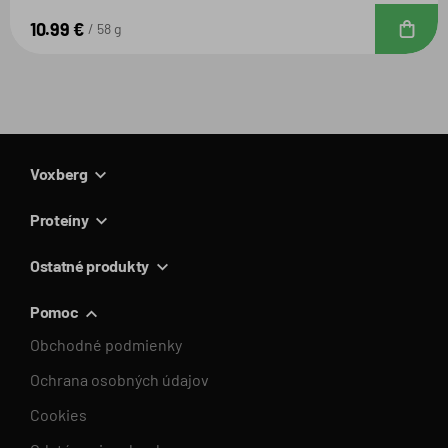
10.99 €
D
58 g
Voxberg
Proteíny
Ostatné produkty
Pomoc
Obchodné podmienky
Ochrana osobných údajov
Cookies