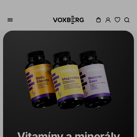
Zoradenie
Cena
Akcia
Dostupné
Variant
Vitamíny a minerály