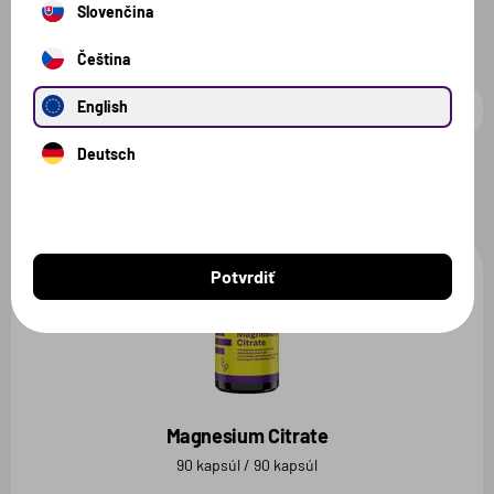
Všetky produkty
Slovenčina
Čeština
English
Deutsch
Filter
1 zvolený
Zrušiť filter
Potvrdiť
Magnesium Citrate
90 kapsúl / 90 kapsúl