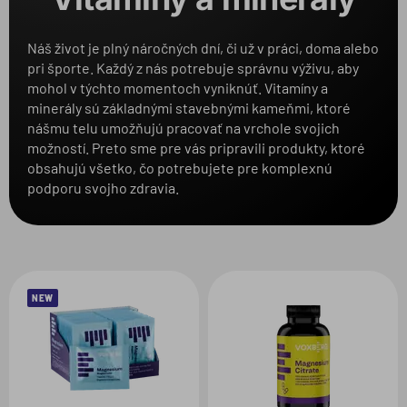
Balenie
1
Náš život je plný náročných dní, či už v práci, doma alebo
pri športe. Každý z nás potrebuje správnu výživu, aby
Produkt
mohol v týchto momentoch vyniknúť. Vitamíny a
minerály sú základnými stavebnými kameňmi, ktoré
nášmu telu umožňujú pracovať na vrchole svojich
Zvolené filtre:
možností. Preto sme pre vás pripravili produkty, ktoré
obsahujú všetko, čo potrebujete pre komplexnú
BALENIE:
90 KAPSÚL
podporu svojho zdravia.
NEW