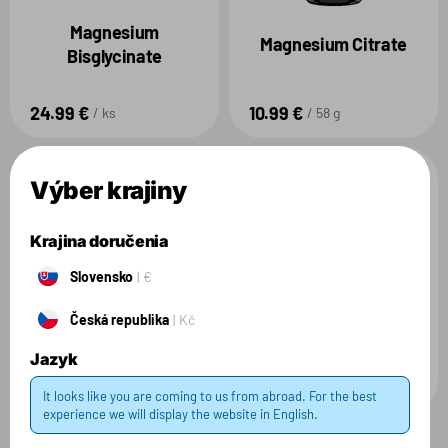
Magnesium
Magnesium Citrate
Bisglycinate
24.99 €
10.99 €
ks
58 g
Výber krajiny
DOČASNE
Krajina doručenia
NEDOSTUPNÉ
Slovensko
€
Česká republika
Kč
Recover Ease
Body Elevate
Jazyk
7.99 €
7.99 €
36 g
36 g
It looks like you are coming to us from abroad. For the best
experience we will display the website in English.