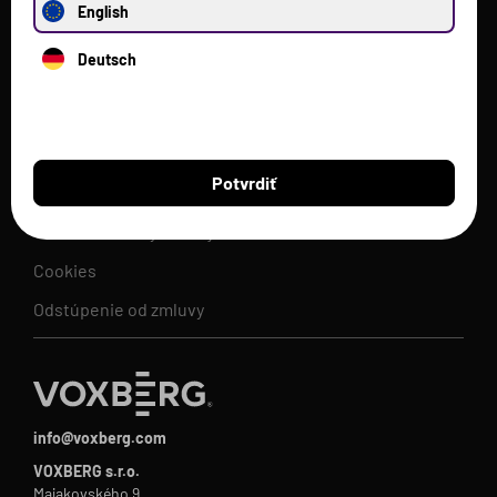
Voxberg
English
Proteíny
Deutsch
Ostatné produkty
Pomoc
Potvrdiť
Obchodné podmienky
Ochrana osobných údajov
Cookies
Odstúpenie od zmluvy
info@voxberg.com
VOXBERG s.r.o.
Majakovského 9