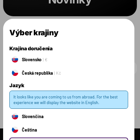
Zvolené filtre:
VARIANT:
MANGO
Výber krajiny
Všetky produkty
Krajina doručenia
Slovensko
€
Česká republika
Kč
Jazyk
Filter
1 zvolený
Zrušiť filter
It looks like you are coming to us from abroad. For the best
experience we will display the website in English.
Slovenčina
Čeština