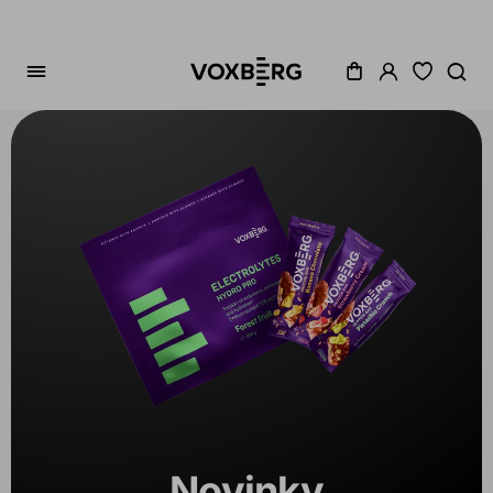
Zoradenie
Cena
Akcia
Dostupné
Variant
Novinky