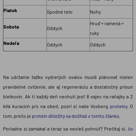
Piatok
Spodné telo
Nohy
Hruď + ramená +
Sobota
Oddych
ruky
Nedeľa
Oddych
Oddych
Na udržanie ťažko vydretých svalov musíš plánovať nielen
pravidelné cvičenie, ale aj regeneráciu a dostatočný prísun
bielkovín. Ak ti každý deň nechutí jesť 8 vajec na raňajky a 2
kilá kuracích pŕs na obed, pozri si naše Voxberg
proteíny
. O
tom, prečo je
proteín dôležitý sa dočítaš v tomto článku
.
Poriadne si zamakal a teraz sa nevieš pohnúť? Prečítaj si,
čo