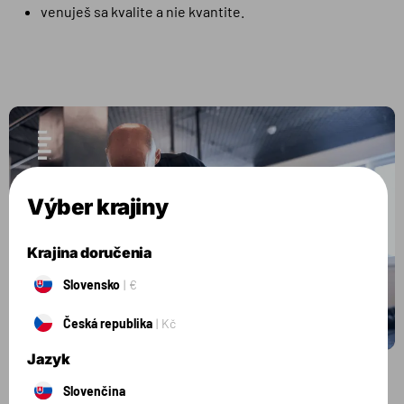
venuješ sa kvalite a nie kvantite.
Výber krajiny
Krajina doručenia
Slovensko
€
Česká republika
Kč
Jazyk
Slovenčina