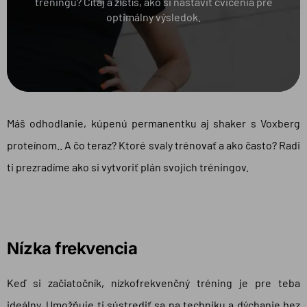
tréningu? Čítaj a zistíš, ako si nastaviť cvičenia pre
optimálny výsledok.
Máš odhodlanie, kúpenú permanentku aj shaker s Voxberg
proteínom.. A čo teraz? Ktoré svaly trénovať a ako často? Radi
ti prezradíme ako si vytvoriť plán svojich tréningov.
Nízka frekvencia
Keď si začiatočník, nízkofrekvenčný tréning je pre teba
ideálny. Umožňuje ti sústrediť sa na techniku a dýchanie bez