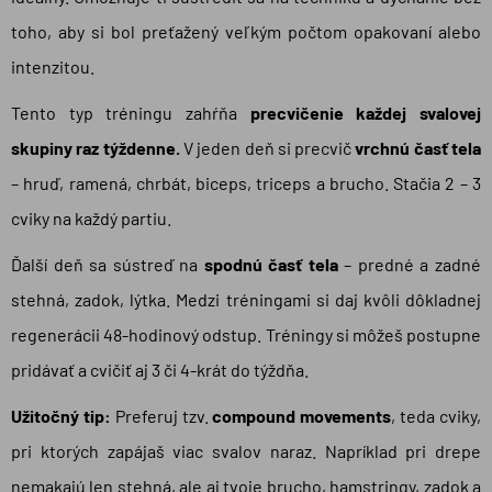
toho, aby si bol preťažený veľkým počtom opakovaní alebo
intenzitou.
Tento typ tréningu zahŕňa
precvičenie každej svalovej
skupiny raz týždenne.
V jeden deň si precvič
vrchnú časť tela
– hruď, ramená, chrbát, biceps, triceps a brucho. Stačia 2 – 3
cviky na každý partiu.
Ďalší deň sa sústreď na
spodnú časť tela
– predné a zadné
stehná, zadok, lýtka. Medzi tréningami si daj kvôli dôkladnej
regenerácii 48-hodinový odstup. Tréningy si môžeš postupne
pridávať a cvičiť aj 3 či 4-krát do týždňa.
Užitočný tip:
Preferuj tzv.
compound movements
, teda cviky,
pri ktorých zapájaš viac svalov naraz. Napríklad pri drepe
nemakajú len stehná, ale aj tvoje brucho, hamstringy, zadok a