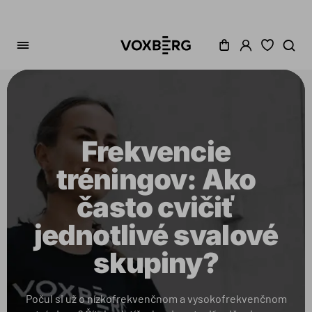
Frekvencie
tréningov: Ako
často cvičiť
jednotlivé svalové
skupiny?
Počul si už o nízkofrekvenčnom a vysokofrekvenčnom