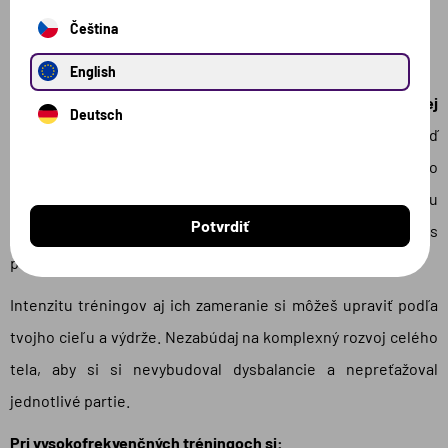
Čeština
Vysoká frekvencia
English
Tento typ tréningu zahŕňa
precvičenie každej svalovej
Deutsch
skupiny niekoľkokrát týždenne.
To znamená, že keď
napríklad v pondelok budeš trénovať ruky, znovu si ich dáš vo
štvrtok a nedeľu. Naplánovanie tréningov môže byť trochu
Potvrdiť
náročnejšie, lebo pri tom skladáš akési kalendárové fitness
puzzle.
Intenzitu tréningov aj ich zameranie si môžeš upraviť podľa
tvojho cieľu a výdrže. Nezabúdaj na komplexný rozvoj celého
tela, aby si si nevybudoval dysbalancie a nepreťažoval
jednotlivé partie.
Pri vysokofrekvenčných tréningoch si: