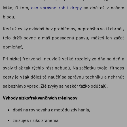
lýtka. O tom,
ako správne robiť drepy
sa dočítaš v našom
blogu.
Keď už cviky ovládaš bez problémov, neprehýba sa ti chrbát,
telo držíš pevne a máš podsadenú panvu, môžeš ich začať
obmieňať.
Pri nízkej frekvencii neuvidíš veľké rozdiely zo dňa na deň a
svaly ti až tak rýchlo rásť nebudú. Na začiatku tvojej fitness
cesty je však dôležité naučiť sa správnu techniku a nehrnúť
sa bezhlavo vpred. Zlé zvyky sa neskôr ťažko odúčajú.
Výhody nízkofrekvenčných tréningov
dbáš na rovnováhu a metódu zdvíhania,
znižuješ riziko zranenia,