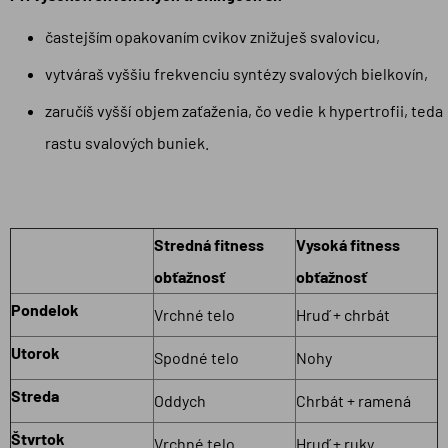
častejším opakovaním cvikov znižuješ svalovicu,
vytváraš vyššiu frekvenciu syntézy svalových bielkovín,
zaručíš vyšší objem zaťaženia, čo vedie k hypertrofii, teda
rastu svalových buniek.
Stredná fitness
Vysoká fitness
obťažnosť
obťažnosť
Pondelok
Vrchné telo
Hruď + chrbát
Utorok
Spodné telo
Nohy
Streda
Oddych
Chrbát + ramená
Štvrtok
Vrchné telo
Hruď + ruky