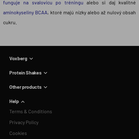
funguje na svalovicu po tréningu
alebo si daj kvalitné
aminokyseliny BCAA
, ktoré majú nizky alebo až nulový obsah
cukru.
Voxberg
Protein Shakes
Other products
Help
Terms & Conditions
Privacy Policy
Cookies