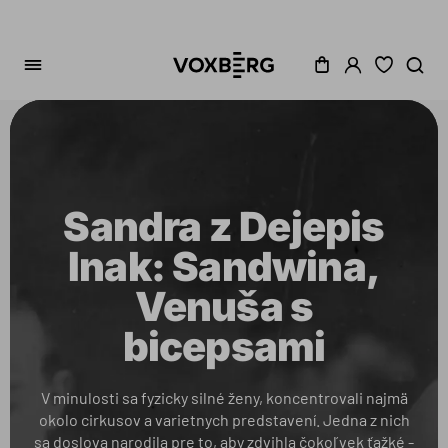
Sandra z Dejepis
Inak: Sandwina,
Venuša s
bicepsami
V minulosti sa fyzicky silné ženy, koncentrovali najmä
okolo cirkusov a varietnych predstavení. Jedna z nich
sa doslova narodila pre to, aby zdvihla čokoľvek ťažké -