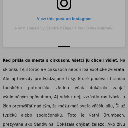
View this post on Instagram
A post shared by Sandra z Dejepis Inak (@dejepisinak)
Keď prišla do mesta s cirkusom, všetci ju chceli vidieť.
Na
sklonku 19. storočia v cirkusoch neboli iba exotické zvieratá.
Ale aj hviezdy predvádzajúce triky, ktoré posúvali hranice
ľudského potenciálu. Jedna však dokázala zaujať
výnimočným spôsobom. Aj vďaka nej, vzrástla motivácia u
žien premýšľať nad tým, že môžu mať oveľa väčšiu silu. Či už
fyzickú alebo spoločenskú. Toto je Kathi Brumbach,
prezývaná ako Sandwina. Dokázala ohýbať železo. Ako živú