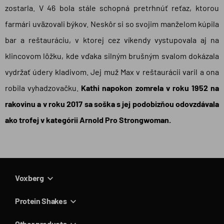
zostarla. V 46 bola stále schopná pretrhnúť reťaz, ktorou
farmári uväzovali býkov. Neskôr si so svojim manželom kúpila
bar a reštauráciu, v ktorej cez víkendy vystupovala aj na
klincovom lôžku, kde vďaka silným brušným svalom dokázala
vydržať údery kladivom. Jej muž Max v reštaurácii varil a ona
robila vyhadzovačku.
Kathi napokon zomrela v roku 1952 na
rakovinu a v roku 2017 sa soška s jej podobizňou odovzdávala
ako trofej v kategórii Arnold Pro Strongwoman.
Voxberg
Protein Shakes
Other products