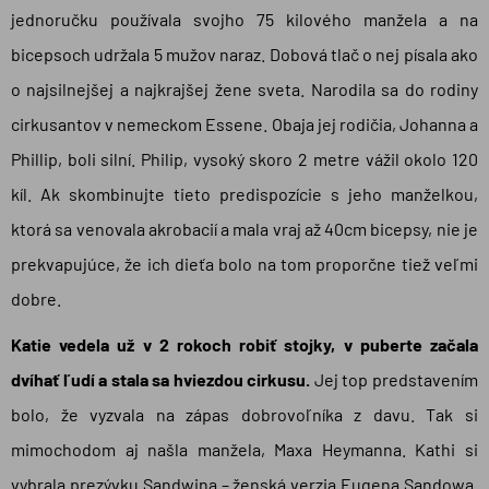
jednoručku používala svojho 75 kilového manžela a na
bicepsoch udržala 5 mužov naraz. Dobová tlač o nej písala ako
o najsilnejšej a najkrajšej žene sveta. Narodila sa do rodiny
cirkusantov v nemeckom Essene. Obaja jej rodičia, Johanna a
Phillip, boli silní. Philip, vysoký skoro 2 metre vážil okolo 120
kíl. Ak skombinujte tieto predispozície s jeho manželkou,
ktorá sa venovala akrobacií a mala vraj až 40cm bicepsy, nie je
prekvapujúce, že ich dieťa bolo na tom proporčne tiež veľmi
dobre.
Katie vedela už v 2 rokoch robiť stojky, v puberte začala
dvíhať ľudí a stala sa hviezdou cirkusu.
Jej top predstavením
bolo, že vyzvala na zápas dobrovoľníka z davu. Tak si
mimochodom aj našla manžela, Maxa Heymanna. Kathi si
vybrala prezývku Sandwina – ženská verzia Eugena Sandowa.