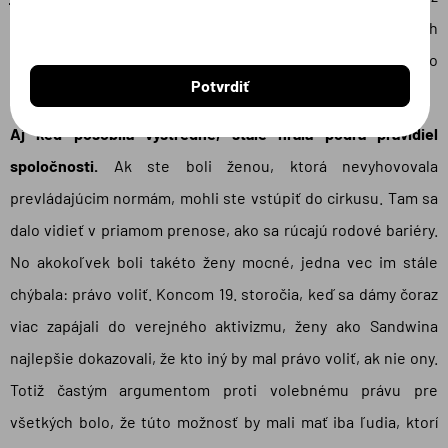
nemala problém ho zdvíhať. Udržať sa na priečkach
obľúbenosti jej pomáhalo aj to, že bola vydatá a často
Potvrdiť
hovorila o svojich deťoch a domácich záležitostiach.
Aj keď pôsobila výstredne, stále hrala podľa pravidiel
spoločnosti.
Ak ste boli ženou, ktorá nevyhovovala
prevládajúcim normám, mohli ste vstúpiť do cirkusu. Tam sa
dalo vidieť v priamom prenose, ako sa rúcajú rodové bariéry.
No akokoľvek boli takéto ženy mocné, jedna vec im stále
chýbala: právo voliť. Koncom 19. storočia, keď sa dámy čoraz
viac zapájali do verejného aktivizmu, ženy ako Sandwina
najlepšie dokazovali, že kto iný by mal právo voliť, ak nie ony.
Totiž častým argumentom proti volebnému právu pre
všetkých bolo, že túto možnosť by mali mať iba ľudia, ktorí