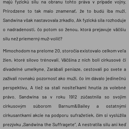
majú fyzickú silu na obranu tohto práva v prípade vojny.
Prirodzene to tak malo znamenať, že to budú iba muži.
Sandwina však nastavovala zrkadlo. Ak fyzická sila rozhoduje
o nadradenosti, čo potom so ženou, ktorá prejavuje väčšiu
silu než priemerný muž-volič?
Mimochodom na prelome 20. storočia existovalo celkom veľa
žien, ktoré silovo trénovali. Väčšina z nich boli cirkusové či
divadelné umelkyne. Zarábali peniaze, cestovali po svete a
zažívali rovnakú pozornosť ako muži, čo im dávalo jedinečnú
perspektívu. A tiež sa stali nositeľkami hnutia za volebné
právo. Sandwina sa v roku 1912 zúčastnila so svojim
cirkusovým súborom Barnum&Bailey a ostatnými
cirkusantkami akcie na podporu sufražetiek, čím si vyslúžila
prezývku „Sandwina the Suffragete“. A nestratila silu ani keď