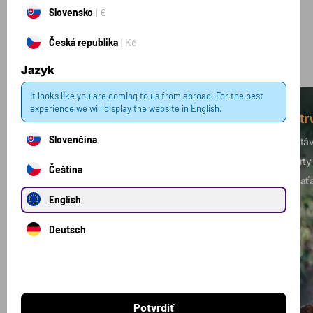
Kolekcie
Slovensko
€
Česká republika
Kč
Zobraziť všetky kolekcie
Jazyk
It looks like you are coming to us from abroad. For the best
experience we will display the website in English.
Silový tréning
Vytr
Slovenčina
Budujete svalovú hmotu? Je vaším cieľom
Dostáv
zvýšenie sily?
Toto je ideálna kombinácia
športy
Čeština
produktov pre vás.
nezaťa
English
Deutsch
Potvrdiť