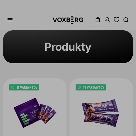
Produkty
Zoradenie
Kategória
Cena
11 VARIANTOV
19 VARIANTOV
Akcia
Dostupné