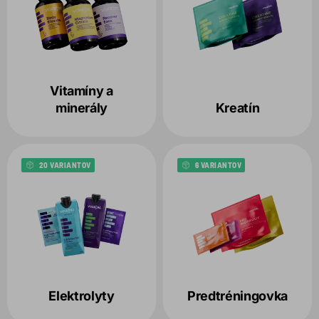
Vitamíny a
minerály
Kreatín
20 VARIANTOV
6 VARIANTOV
Elektrolyty
Predtréningovka