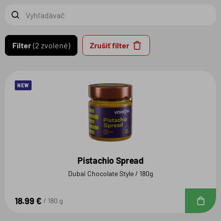
Filter
2 zvolené
Zrušiť filter
NEW
Pistachio Spread
Dubai Chocolate Style / 180g
18.99 €
D
180 g