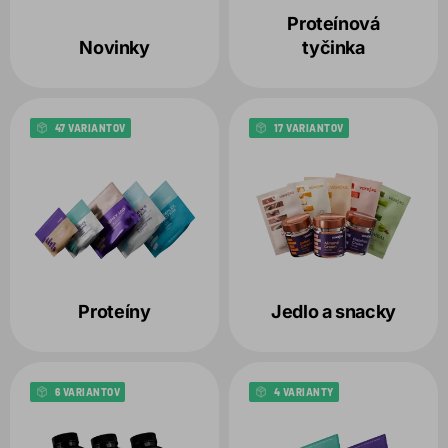
Variant
Proteínová
1
Novinky
tyčinka
Balenie
47 VARIANTOV
17 VARIANTOV
Produkt
1
Zvolené filtre:
VARIANT:
DUBAI CHOCOLATE STYLE
PRODUKT:
PISTACHIO SPREAD
Proteíny
Jedlo a snacky
6 VARIANTOV
4 VARIANTY