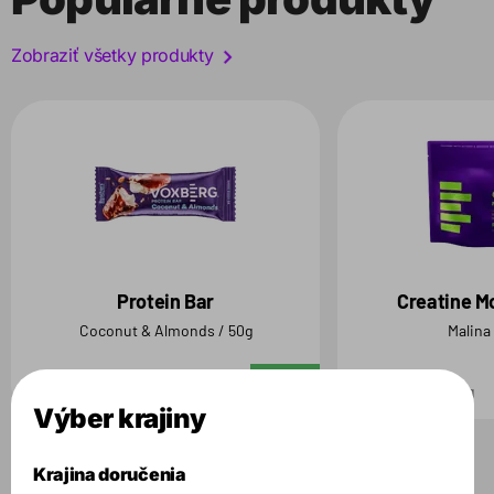
Zobraziť všetky produkty
Protein Bar
Creatine M
Coconut & Almonds / 50g
Malina
2.69 €
29.99 €
Do košíka
50 g
500 g
Výber krajiny
Krajina doručenia