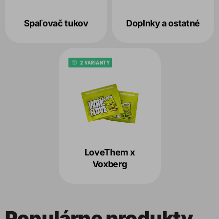
Spaľovač tukov
Doplnky a ostatné
2 VARIANTY
LoveThem x
Voxberg
Populárne produkty