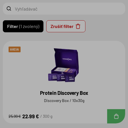
Filter
1 zvolený
Zrušiť filter
AKCIA
Protein Discovery Box
Discovery Box / 10x30g
22.99 €
D
25.99 €
300 g