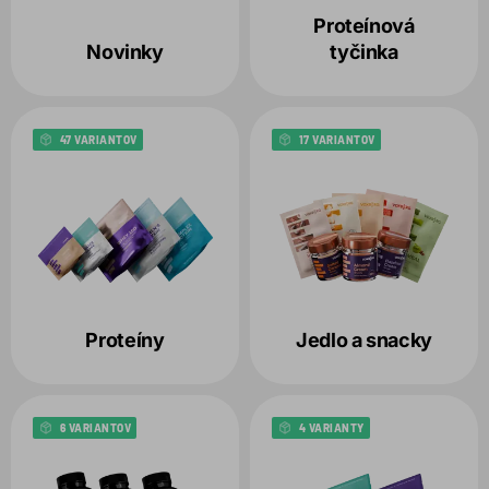
Variant
Proteínová
1
Novinky
tyčinka
Balenie
47 VARIANTOV
17 VARIANTOV
Produkt
Zvolené filtre:
VARIANT:
DISCOVERY BOX
Proteíny
Jedlo a snacky
6 VARIANTOV
4 VARIANTY