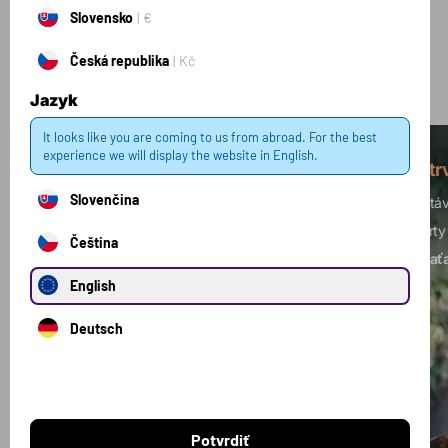
Kolekcie
Slovensko
€
Česká republika
Kč
Zobraziť všetky kolekcie
Jazyk
It looks like you are coming to us from abroad. For the best
experience we will display the website in English.
Silový tréning
Vytr
Slovenčina
Budujete svalovú hmotu? Je vaším cieľom
Dostáv
zvýšenie sily?
Toto je ideálna kombinácia
športy
Čeština
produktov pre vás.
nezaťa
English
Deutsch
Potvrdiť