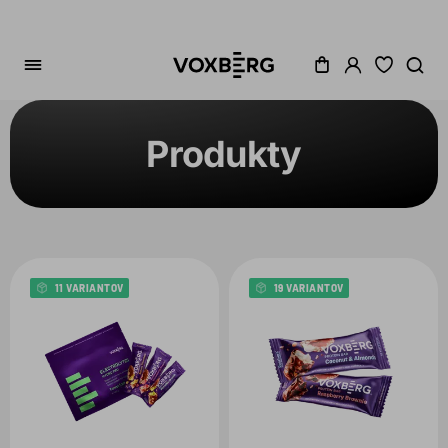
Produkty
Zoradenie
Kategória
Cena
11 VARIANTOV
19 VARIANTOV
Akcia
Dostupné