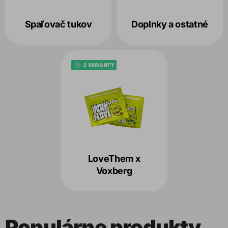
Spaľovač tukov
Doplnky a ostatné
2 VARIANTY
LoveThem x
Voxberg
Populárne produkty