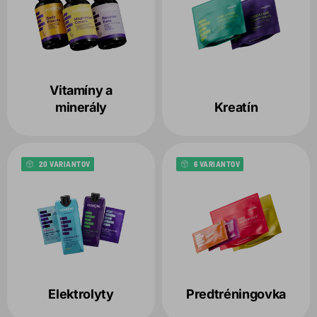
Vitamíny a
minerály
Kreatín
20 VARIANTOV
6 VARIANTOV
Elektrolyty
Predtréningovka