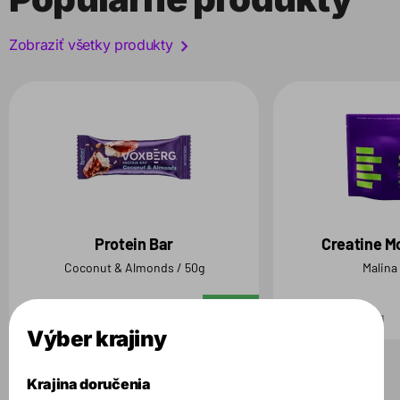
Zobraziť všetky produkty
Protein Bar
Creatine M
Coconut & Almonds / 50g
Malina
2.69 €
29.99 €
Do košíka
50 g
500 g
Výber krajiny
Krajina doručenia