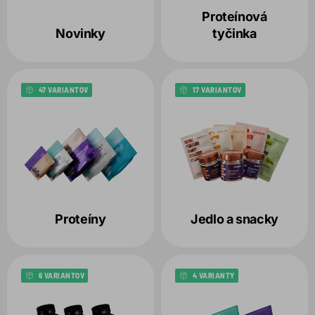
Variant
Proteínová
1
Novinky
tyčinka
Balenie
1
47 VARIANTOV
17 VARIANTOV
Produkt
Zvolené filtre:
VARIANT:
KARAMEL
BALENIE:
480G
Proteíny
Jedlo a snacky
6 VARIANTOV
4 VARIANTY