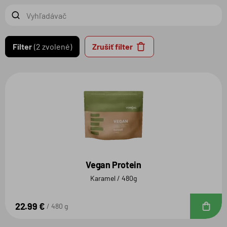
Filter
2 zvolené
Zrušiť filter
Vegan Protein
Karamel / 480g
22.99 €
D
480 g