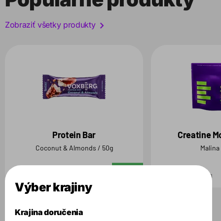
Zobraziť všetky produkty
Protein Bar
Creatine M
Coconut & Almonds / 50g
Malina
2.69 €
29.99 €
Do košíka
50 g
500 g
Výber krajiny
Krajina doručenia