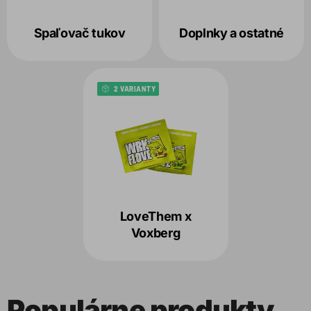
Spaľovač tukov
Doplnky a ostatné
2 VARIANTY
LoveThem x
Voxberg
Populárne produkty