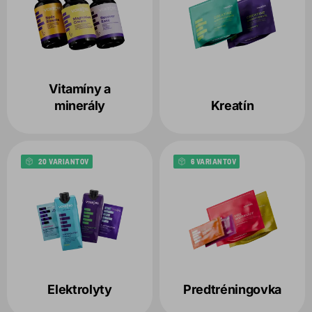
Vitamíny a
minerály
Kreatín
20 VARIANTOV
6 VARIANTOV
Elektrolyty
Predtréningovka