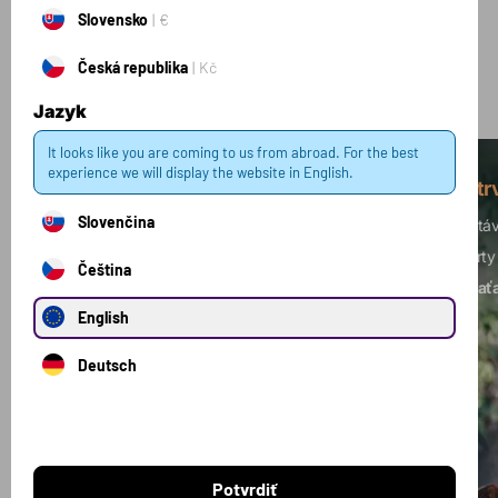
Kolekcie
Slovensko
€
Česká republika
Kč
Zobraziť všetky kolekcie
Jazyk
It looks like you are coming to us from abroad. For the best
experience we will display the website in English.
Silový tréning
Vytr
Slovenčina
Budujete svalovú hmotu? Je vaším cieľom
Dostáv
zvýšenie sily?
Toto je ideálna kombinácia
športy
Čeština
produktov pre vás.
nezaťa
English
Deutsch
Potvrdiť