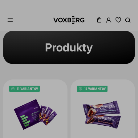
Produkty
Zoradenie
Kategória
Cena
11 VARIANTOV
19 VARIANTOV
Akcia
Dostupné