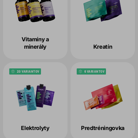
Vitamíny a
minerály
Kreatín
20 VARIANTOV
6 VARIANTOV
Elektrolyty
Predtréningovka