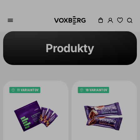
Produkty
Zoradenie
Kategória
Cena
11 VARIANTOV
19 VARIANTOV
Akcia
Dostupné