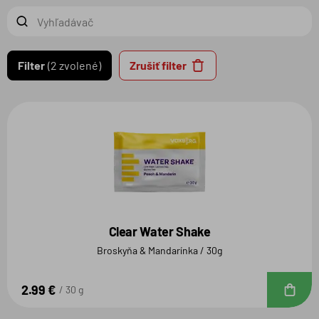
Filter
2 zvolené
Zrušiť filter
Clear Water Shake
Broskyňa & Mandarínka / 30g
2.99 €
D
30 g