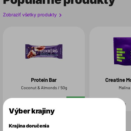
Zobraziť všetky produkty
Protein Bar
Creatine M
Coconut & Almonds / 50g
Malina
2.69 €
29.99 €
Do košíka
50 g
500 g
Výber krajiny
Krajina doručenia