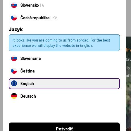
Kolekcie
Slovensko
€
Česká republika
Kč
Zobraziť všetky kolekcie
Jazyk
It looks like you are coming to us from abroad. For the best
experience we will display the website in English.
Silový tréning
Vytr
Slovenčina
Budujete svalovú hmotu? Je vaším cieľom
Dostáv
zvýšenie sily?
Toto je ideálna kombinácia
športy
Čeština
produktov pre vás.
nezaťa
English
Deutsch
Potvrdiť