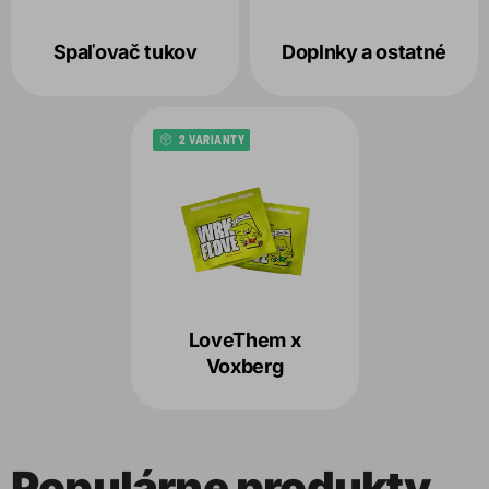
Spaľovač tukov
Doplnky a ostatné
2 VARIANTY
LoveThem x
Voxberg
Populárne produkty