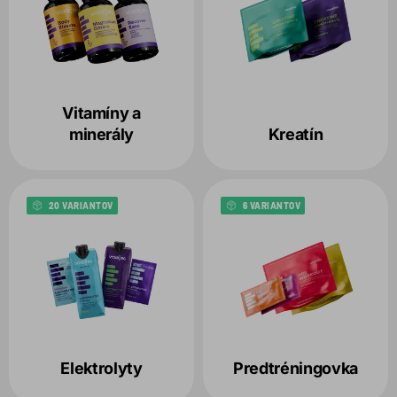
Vitamíny a
minerály
Kreatín
20 VARIANTOV
6 VARIANTOV
Elektrolyty
Predtréningovka