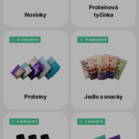
Variant
Proteínová
Novinky
tyčinka
Balenie
1
47 VARIANTOV
17 VARIANTOV
Produkt
1
Zvolené filtre:
BALENIE:
30G
PRODUKT:
VEGAN PROTEIN
Proteíny
Jedlo a snacky
6 VARIANTOV
4 VARIANTY