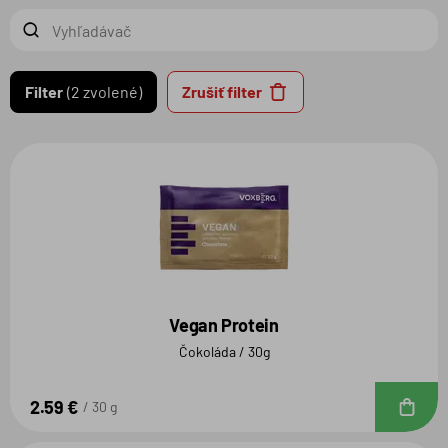
Filter
2 zvolené
Zrušiť filter
Vegan Protein
Čokoláda / 30g
2.59 €
D
30 g