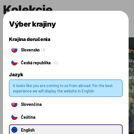
Kolekcie
Výber krajiny
Zobraziť všetky kolekcie
Krajina doručenia
Slovensko
€
Silový tréning
Vytr
Budujete svalovú hmotu? Je vaším cieľom
Dostáv
Česká republika
Kč
zvýšenie sily?
Toto je ideálna kombinácia
športy
Jazyk
produktov pre vás.
nezaťa
It looks like you are coming to us from abroad. For the best
experience we will display the website in English.
Slovenčina
Čeština
English