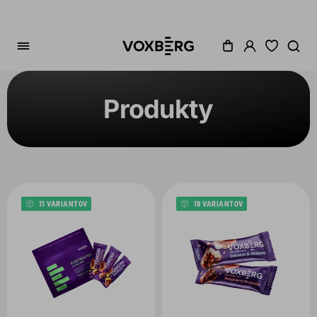
Produkty
Zoradenie
Kategória
Cena
11 VARIANTOV
19 VARIANTOV
Akcia
Dostupné