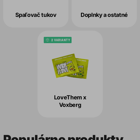
Spaľovač tukov
Doplnky a ostatné
2 VARIANTY
LoveThem x
Voxberg
Populárne produkty