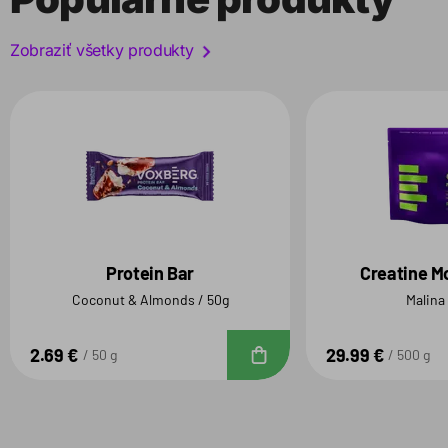
Zobraziť všetky produkty
Protein Bar
Creatine M
Coconut & Almonds / 50g
Malina
2.69 €
29.99 €
Do košíka
50 g
500 g