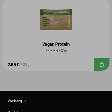
Vegan Protein
Karamel / 30g
2.59 €
D
30 g
Voxberg