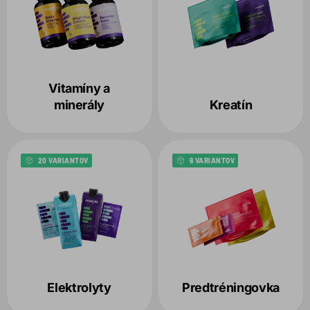
Vitamíny a
minerály
Kreatín
20 VARIANTOV
6 VARIANTOV
Elektrolyty
Predtréningovka