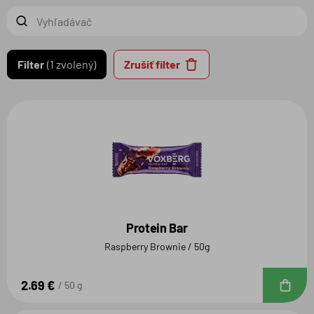
Filter
1 zvolený
Zrušiť filter
Protein Bar
Raspberry Brownie / 50g
2.69 €
D
50 g