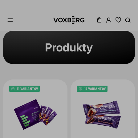
Produkty
Zoradenie
Kategória
Cena
11 VARIANTOV
19 VARIANTOV
Akcia
Dostupné