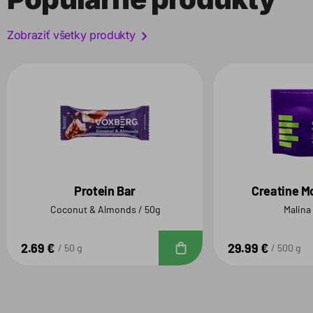
Zobraziť všetky produkty
Protein Bar
Creatine M
Coconut & Almonds / 50g
Malina
2.69 €
29.99 €
Do košíka
50 g
500 g