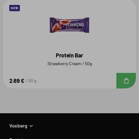
NEW
Protein Bar
Strawberry Cream / 50g
2.69 €
D
50 g
Voxberg