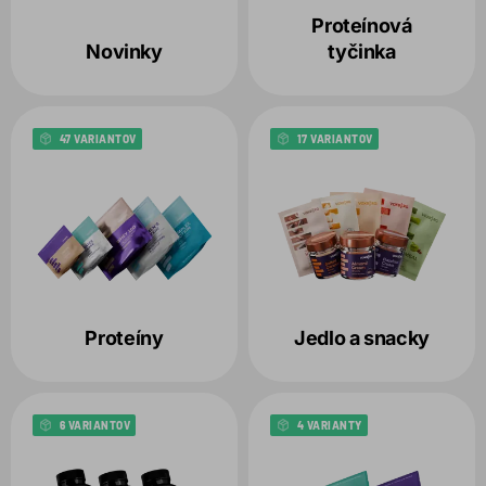
Variant
Proteínová
Novinky
tyčinka
Balenie
1
47 VARIANTOV
17 VARIANTOV
Produkt
Zvolené filtre:
BALENIE:
50G
Proteíny
Jedlo a snacky
6 VARIANTOV
4 VARIANTY