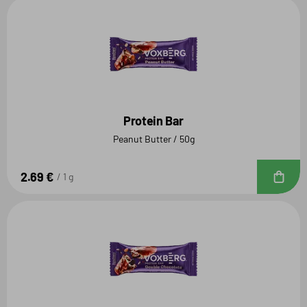
Protein Bar
Peanut Butter / 50g
2.69 €
D
1 g