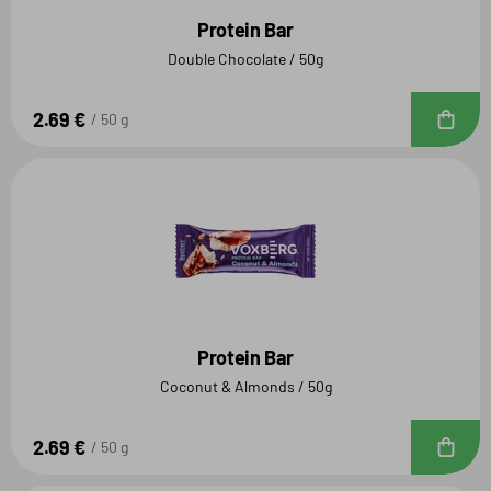
Protein Bar
Double Chocolate / 50g
2.69 €
D
50 g
Protein Bar
Coconut & Almonds / 50g
2.69 €
D
50 g