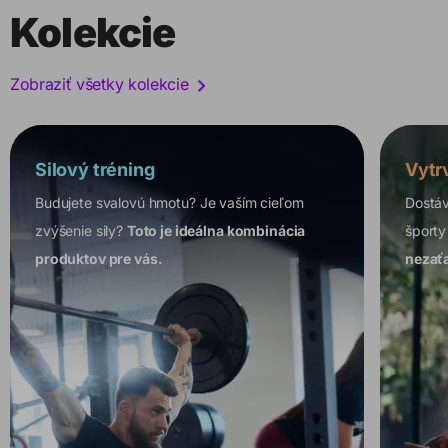
Kolekcie
Zobraziť všetky kolekcie
Silový tréning
Vytr
Budujete svalovú hmotu? Je vaším cieľom
Dostáv
zvýšenie sily?
Toto je ideálna kombinácia
športy
produktov pre vás.
nezaťa