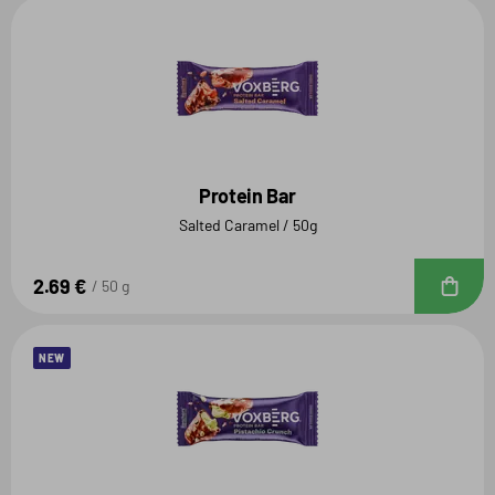
Protein Bar
Salted Caramel / 50g
2.69 €
D
50 g
NEW