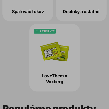
Spaľovač tukov
Doplnky a ostatné
2 VARIANTY
LoveThem x
Voxberg
Populárne produkty