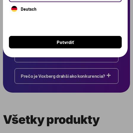
Deutsch
Kde prebieha výskum, vývoj a výroba?
Sú produkty naozaj bez laktózy?
Potvrdiť
Aký je pôvod surovín?
Prečo je Voxberg drahší ako konkurencia?
Všetky produkty