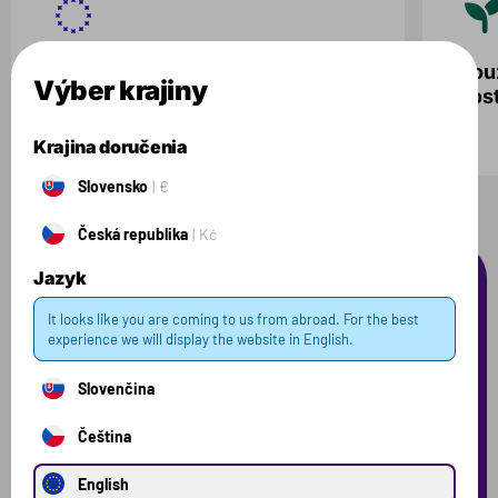
Vlastný výskum a výroba,
Použ
Výber krajiny
prebiehajúca na Slovensku.
dos
Krajina doručenia
Slovensko
€
Česká republika
Kč
Jazyk
Často kladené
It looks like you are coming to us from abroad. For the best
experience we will display the website in English.
otázky
Slovenčina
Tu nájdete odpovede na otázky, ktoré sa nás pýtate
Čeština
najčastejšie. Ak tu nenájdete odpoveď, ktorú
hľadáte, neváhajte nás kontaktovať.
English