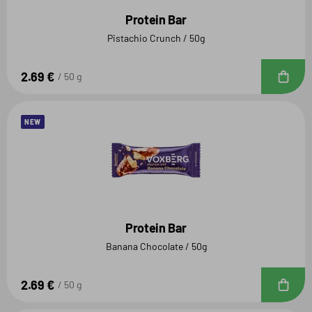
Protein Bar
Pistachio Crunch / 50g
2.69 €
D
50 g
NEW
Protein Bar
Banana Chocolate / 50g
2.69 €
D
50 g