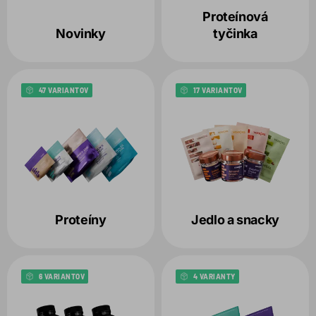
Variant
Proteínová
Novinky
tyčinka
Balenie
1
47 VARIANTOV
17 VARIANTOV
Produkt
1
Zvolené filtre:
BALENIE:
180G
PRODUKT:
PISTACHIO SPREAD
Proteíny
Jedlo a snacky
6 VARIANTOV
4 VARIANTY