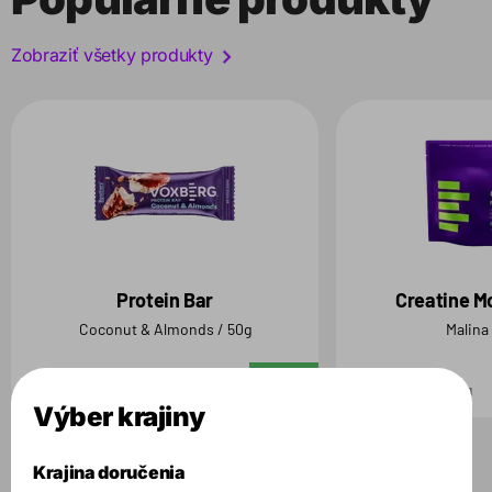
Zobraziť všetky produkty
Protein Bar
Creatine M
Coconut & Almonds / 50g
Malina
2.69 €
29.99 €
Do košíka
50 g
500 g
Výber krajiny
Krajina doručenia