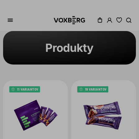
Produkty
Zoradenie
Kategória
Cena
11 VARIANTOV
19 VARIANTOV
Akcia
Dostupné