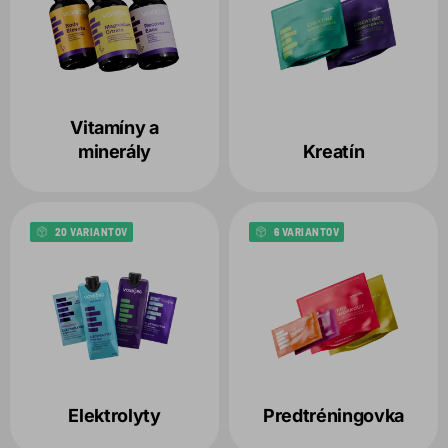
Vitamíny a
minerály
Kreatín
20 VARIANTOV
6 VARIANTOV
Elektrolyty
Predtréningovka