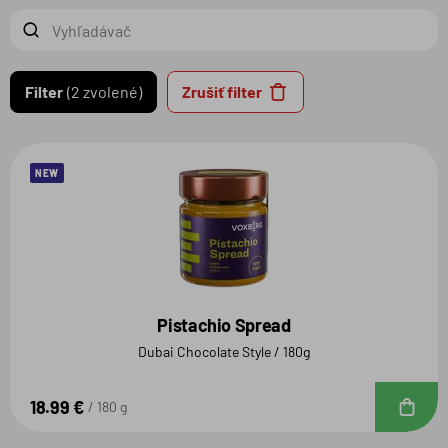
Filter
2 zvolené
Zrušiť filter
NEW
Pistachio Spread
Dubai Chocolate Style / 180g
18.99 €
D
180 g