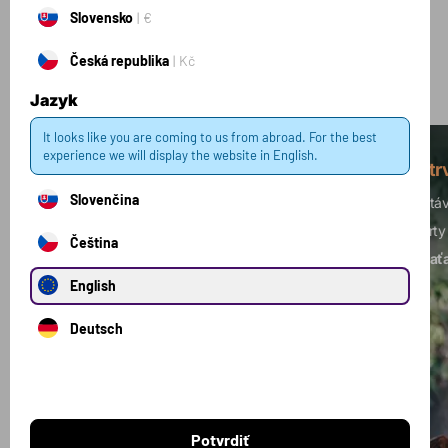
Kolekcie
Slovensko
€
Česká republika
Kč
Zobraziť všetky kolekcie
Jazyk
It looks like you are coming to us from abroad. For the best
experience we will display the website in English.
Silový tréning
Vytr
Slovenčina
Budujete svalovú hmotu? Je vaším cieľom
Dostáv
zvýšenie sily?
Toto je ideálna kombinácia
športy
Čeština
produktov pre vás.
nezaťa
English
Deutsch
Potvrdiť