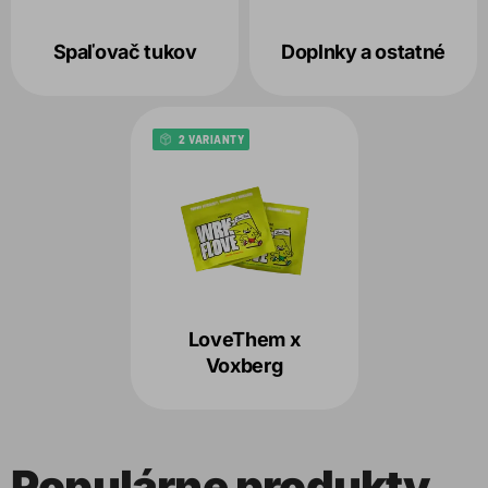
Spaľovač tukov
Doplnky a ostatné
2 VARIANTY
LoveThem x
Voxberg
Populárne produkty