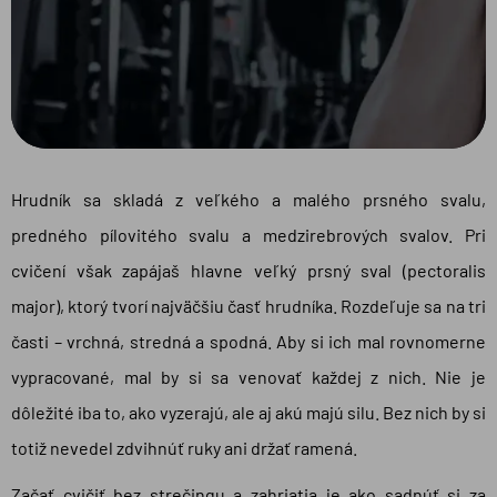
Hrudník sa skladá z veľkého a malého prsného svalu,
predného pílovitého svalu a medzirebrových svalov. Pri
cvičení však zapájaš hlavne veľký prsný sval (pectoralis
major), ktorý tvorí najväčšiu časť hrudníka. Rozdeľuje sa na tri
časti – vrchná, stredná a spodná. Aby si ich mal rovnomerne
vypracované, mal by si sa venovať každej z nich. Nie je
dôležité iba to, ako vyzerajú, ale aj akú majú silu. Bez nich by si
totiž nevedel zdvihnúť ruky ani držať ramená.
Začať cvičiť bez strečingu a zahriatia je ako sadnúť si za