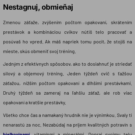
Nestagnuj, obmieňaj
Zmenou záťaže, zvýšením počtom opakovaní, skrátením
prestávok a kombináciou cvikov nútiš telo pracovať a
posúvaš ho vpred. Ak máš napriek tomu pocit, že stojíš na
mieste, skús obmeniť svoj tréning.
Jedným z efektívnych spôsobov, ako to dosiahnuť je striedať
silový a objemový tréning. Jeden týždeň cvič s ťažšou
záťažou, nižším počtom opakovaní a dlhšími prestávkami.
Druhý týždeň sa zameraj na ľahšiu záťaž, ale rob viac
opakovaní a kratšie prestávky.
Všetko chce čas a namakaný hrudník nie je výnimkou. Svaly ti
nenarastú za noc. Nezabúdaj na príjem kvalitných potravín s
bielkovinami
, vitamínmi a minerálmi. Dopraj svojmu telu