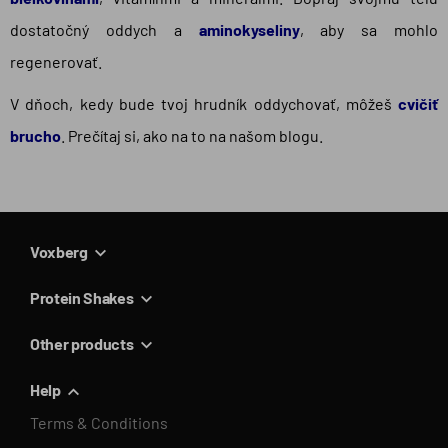
dostatočný oddych a
aminokyseliny
, aby sa mohlo
regenerovať.
V dňoch, kedy bude tvoj hrudník oddychovať, môžeš
cvičiť
brucho
. Prečítaj si, ako na to na našom blogu.
Voxberg
Protein Shakes
Other products
Help
Terms & Conditions