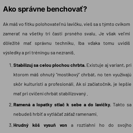
Ako správne benchovať?
Ak máš vo fitku polohovateľnú lavičku, vieš sa s týmto cvikom
zamerať na všetky tri časti prsného svalu. Je však veľmi
dôležité mať správnu techniku. Iba vďaka tomu uvidíš
výsledky a pri tréningu sa nezraníš.
Stabilizuj sa celou plochou chrbta.
Existuje aj variant, pri
ktorom máš ohnutý “mostíkový” chrbát, no ten využívajú
skôr kulturisti a profesionáli. Ak si začiatočník, je lepšie
mať pri cvičení chrbát stabilizovaný .
Ramená a lopatky stlač k sebe a do lavičky.
Takto sa
nebudeš hrbiť a vytláčať záťaž ramenami.
Hrudný kôš vysuň von
a roztiahni ho do svojho