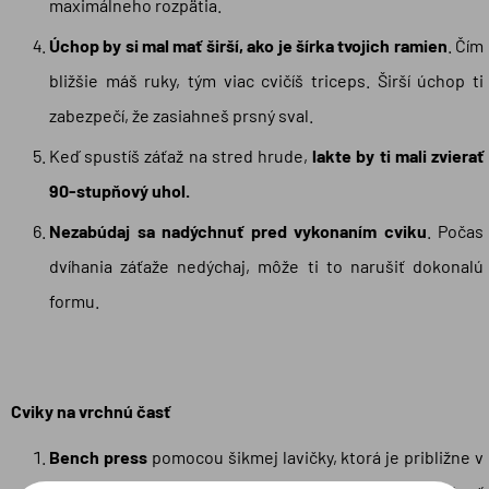
maximálneho rozpätia.
Úchop by si mal mať širší, ako je šírka tvojich ramien
. Čím
bližšie máš ruky, tým viac cvičíš triceps. Širší úchop ti
zabezpečí, že zasiahneš prsný sval.
Keď spustíš záťaž na stred hrude,
lakte by ti mali zvierať
90-stupňový uhol.
Nezabúdaj sa nadýchnuť pred vykonaním cviku
. Počas
dvíhania záťaže nedýchaj, môže ti to narušiť dokonalú
formu.
Cviky na vrchnú časť
Bench press
pomocou šikmej lavičky, ktorá je približne v