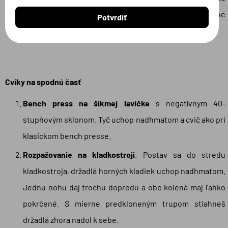
pokrčené. Záťaž pomaly spúšťaj, až kým necítiš mierne
Potvrdiť
napätie v prsných svaloch.
Cviky na spodnú časť
Bench press na šikmej lavičke
s negatívnym 40-
stupňovým sklonom. Tyč uchop nadhmatom a cvič ako pri
klasickom bench presse.
Rozpažovanie na kladkostroji
. Postav sa do stredu
kladkostroja, držadlá horných kladiek uchop nadhmatom.
Jednu nohu daj trochu dopredu a obe kolená maj ľahko
pokrčené. S mierne predkloneným trupom stiahneš
držadlá zhora nadol k sebe.