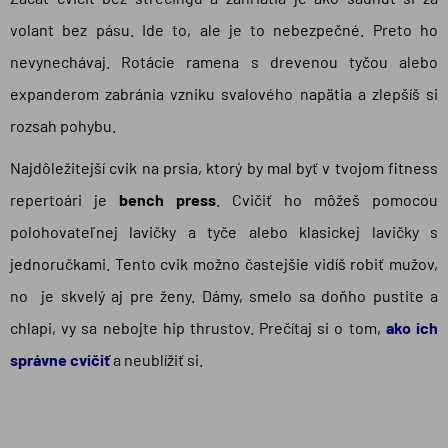
volant bez pásu. Ide to, ale je to nebezpečné. Preto ho
nevynechávaj. Rotácie ramena s drevenou tyčou alebo
expanderom zabránia vzniku svalového napätia a zlepšíš si
rozsah pohybu.
Najdôležitejší cvik na prsia, ktorý by mal byť v tvojom fitness
repertoári je
bench press
. Cvičiť ho môžeš pomocou
polohovateľnej lavičky a tyče alebo klasickej lavičky s
jednoručkami. Tento cvik možno častejšie vidíš robiť mužov,
no je skvelý aj pre ženy. Dámy, smelo sa doňho pustite a
chlapi, vy sa nebojte hip thrustov. Prečítaj si o tom,
ako ich
správne cvičiť
a neublížiť si.