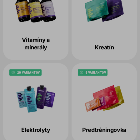
Vitamíny a
minerály
Kreatín
20 VARIANTOV
6 VARIANTOV
Elektrolyty
Predtréningovka