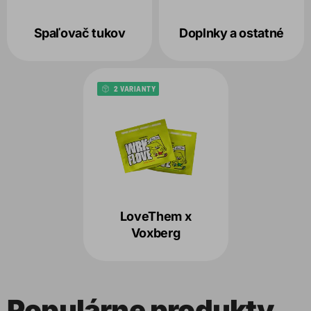
Spaľovač tukov
Doplnky a ostatné
2 VARIANTY
LoveThem x
Voxberg
Populárne produkty