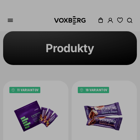
Produkty
Zoradenie
Cena
Akcia
11 VARIANTOV
19 VARIANTOV
Dostupné
Variant