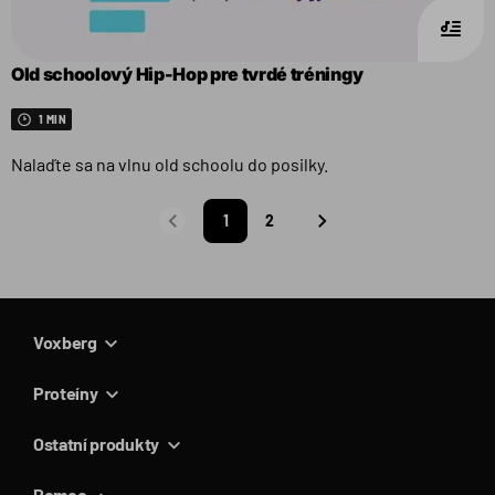
Old schoolový Hip-Hop pre tvrdé tréningy
1 MIN
Nalaďte sa na vlnu old schoolu do posilky.
1
2
Predchádzajúca
Nasledujúca
strana
strana
Voxberg
Proteíny
Ostatní produkty
Pomoc