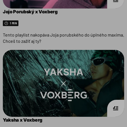
Jojo Porubský x Voxberg
1 MIN
Tento playlist nakopáva Joja porubského do úplného maxima.
Chceš to zažiť aj ty?
Yaksha x Voxberg