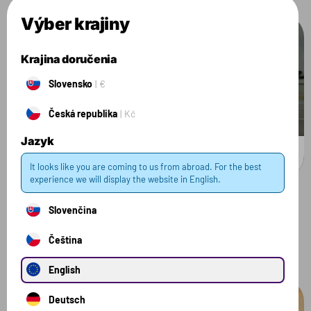
Výber krajiny
Krajina doručenia
Slovensko
€
Česká republika
Kč
Jazyk
It looks like you are coming to us from abroad. For the best
experience we will display the website in English.
Cool Down
Slovenčina
1 MIN
Čeština
Vypočujte si jemnú elektronickú hudbu na spomalenie rytmu
srdca, vhodnú na koniec tréningu.
English
Deutsch